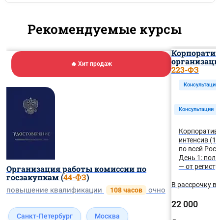
Рекомендуемые курсы
Корпоратив
организаци
🔥 Хит продаж
223-ФЗ
Консультации
Консультации
Корпоративн
интенсив (16
по всей Рос
День 1: пол
— от регистр
Организация работы комиссии по
госзакупкам (
44-ФЗ
)
В рассрочку в 
повышение квалификации
очно
108 часов
22 000
Санкт-Петербург
Москва