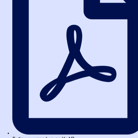
Литий-ионные аккумуляторы
попадают под ограничение
допуска
В перечень товаров с защитной мерой в виде ограничения
(Приложение №2 к Постановлению №1875) включаются литий-
ионные аккумуляторные батареи (код ОКПД2 — 27.20.23.130).
Это означает, что в закупках по 44-ФЗ все заявки с
предложением иностранного товара подлежат отклонению, если
подана и соответствует требованиям хотя бы одна заявка на
российский товар. При исполнении контракта замена
российских аккумуляторов на иностранные становится
невозможной.
Дополнительный нюанс:
в отношении этих же товаров вводится
обязательная минимальная доля закупок российских товаров в
размере 80% (Приложение №3 к Постановлению №1875). Это
значительно ужесточает контроль за импортной продукцией.
Почему это важно для вас:
если ваш бизнес связан с поставкой
оборудования, содержащего литий-ионные аккумуляторы