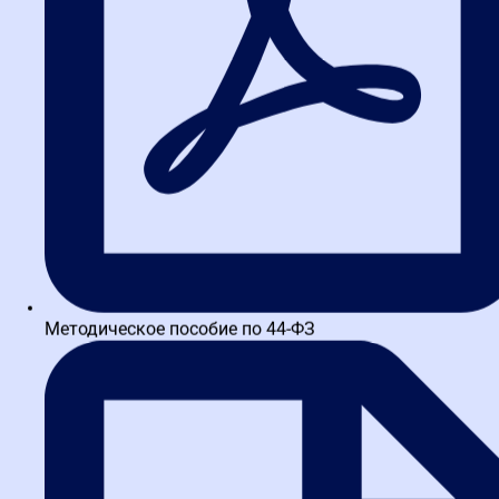
малых закупок у единственного поставщика в пределах
годового объема и цены контракта (новая часть 15 статьи 93 44-
ФЗ). Однако Федеральная антимонопольная служба в письме от
10.02.2026 № ГР/9863/26 четко разграничила законное
использование новой нормы и злоупотребление.
Что разрешено:
заключать несколько контрактов на
идентичные или однородные товары у одного и того же
поставщика в пределах установленных лимитов.
Что по-
прежнему запрещено:
намеренное дробление единой закупки
на несколько малых с целью уйти от конкурентных процедур.
ФАС расценивает это как уклонение от проведения торгов.
Для участников это означает, что «легкие» закупки у
единственного поставщика стали более прозрачными, но схемы
искусственного дробления отсекаются. Если заказчик
Методическое пособие по 44-ФЗ
попытается обойти конкурентные процедуры через дробление,
контракты могут быть признаны недействительными, а
поставщик рискует не получить оплату.
Расширение контроля на этапе
исполнения контракта