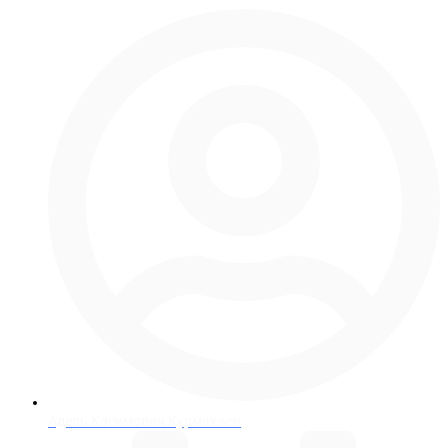
Адель Касимович Курмакаев