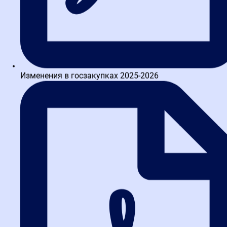
Ранее, с 1 января 2026 года, у заказчиков не было технической
возможности заключать такие контракты через ЕИС. С 1 июля
2026 года эта возможность появляется — и становится
обязательной. Это означает, что заказчики больше не смогут
заключать такие договоры «в бумаге» или в своих внутренних
системах — всё будет проходить через ЕИС с автоматической
проверкой.
Изменения в госзакупках 2025-2026
Что изменится для поставщиков:
Появится возможность электронного актирования в
отношении таких контрактов
Все этапы исполнения контракта будут фиксироваться в
ЕИС и станут доступны для проверки
Сокращаются возможности для «серых» схем и
неформальных договоренностей
Дробление закупок:
разрешили, но за намеренную
«нарезку» — накажут
С 1 января 2026 года в 44-ФЗ официально внесено изменение:
заказчикам разрешили проводить несколько однородных