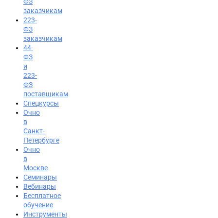
ФЗ
заказчикам
223-
ФЗ
заказчикам
44-
ФЗ
и
223-
ФЗ
поставщикам
Спецкурсы
Очно
в
Санкт-
Петербурге
Очно
в
Москве
Семинары
Вход на портал
Вебинары
Бесплатное
8 (800) 200-24-26
обучение
Инструменты