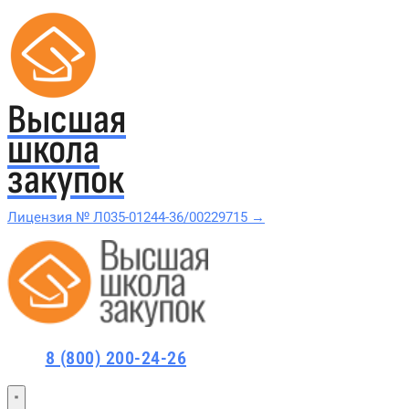
Высшая
школа
закупок
Лицензия № Л035-01244-36/00229715 →
Проверить в реестре Рособрнадзора →
Все курсы 44-ФЗ и 223-ФЗ
8 (800) 200-24-26
Курсы по 44-ФЗ
Курсы по 223-ФЗ
44-ФЗ и 223-ФЗ заказчикам