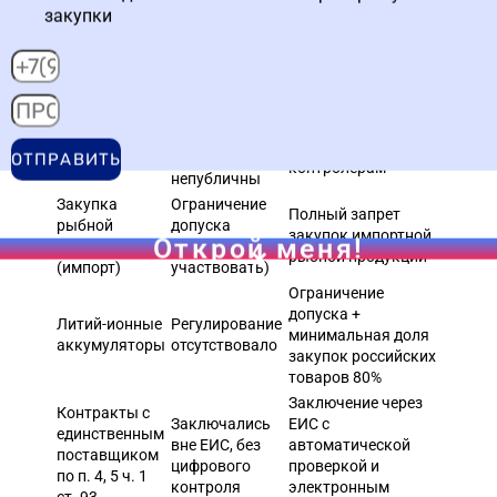
закупки
До 1 июля 2026
Параметр
С 1 июля 2026 года
года
Только в
Включение в
локальных
Учет малых
Единый реестр
реестрах
закупок (п. 4, 5
контрактов, данные
заказчиков,
ч. 1 ст. 93)
доступны
данные
ОТПРАВИТЬ
контролерам
непубличны
Закупка
Ограничение
Полный запрет
рыбной
допуска
закупок импортной
Открой меня!
продукции
(можно было
рыбной продукции
(импорт)
участвовать)
Ограничение
допуска +
Литий-ионные
Регулирование
минимальная доля
аккумуляторы
отсутствовало
закупок российских
товаров 80%
Заключение через
Контракты с
Заключались
ЕИС с
единственным
вне ЕИС, без
автоматической
поставщиком
цифрового
проверкой и
по п. 4, 5 ч. 1
контроля
электронным