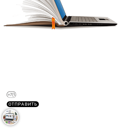
Получите краткий курс по
44-ФЗ в формате PDF
бесплатно!
Отправим его Вам сразу же в Telegram, MAX или
WhatsApp​
ОТПРАВИТЬ