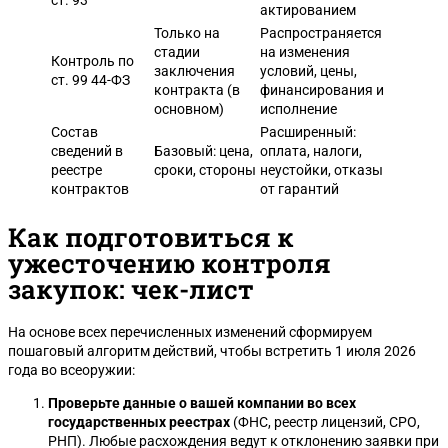
ст. 93
актированием
Только на
Распространяется
стадии
на изменения
Контроль по
заключения
условий, цены,
ст. 99 44-ФЗ
контракта (в
финансирования и
основном)
исполнение
Состав
Расширенный:
сведений в
Базовый: цена,
оплата, налоги,
реестре
сроки, стороны
неустойки, отказы
контрактов
от гарантий
Как подготовиться к
ужесточению контроля
закупок: чек-лист
На основе всех перечисленных изменений сформируем
пошаговый алгоритм действий, чтобы встретить 1 июля 2026
года во всеоружии:
Проверьте данные о вашей компании во всех
государственных реестрах
(ФНС, реестр лицензий, СРО,
РНП). Любые расхождения ведут к отклонению заявки при