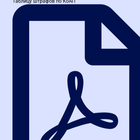
(ноутбуки, электроинструмент, системы резервного питания,
Таблицу штрафов по КоАП
электромобили), то с 1 июля 2026 года каждая закупка
потребует подтверждения российского происхождения товара.
Рекомендуем заранее проверить, есть ли ваша продукция в
реестре российской промышленной продукции, и при
необходимости пройти процедуру подтверждения.
👉
Хотите разобраться в новых правилах нацрежима и
контроле за происхождением товаров?
Пройдите обучение по
44-ФЗ и 223-ФЗ.
Подробнее о программах повышения
квалификации
— актуальные курсы с учетом всех изменений
2026 года.
Изменения в закупках у
единственного поставщика:
новый порядок работы в ЕИС
С 1 июля 2026 года существенно расширяется использование
ЕИС при заключении контрактов с единственным поставщиком.
Речь идет, в первую очередь, о пунктах 4 и 5 части 1 статьи 93
44-ФЗ (закупки малого объема). Теперь и эти контракты будут
интегрированы в единый цифровой контур учета и контроля.