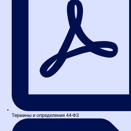
Сразу отправим в
Telegram, MAX или
WhatsApp
материалы в PDF:
Омельяненко Анастасия Витальевна
Заместитель начальника тендерного отдела генподрядчика ОАО
«Российские железные дороги». Член Ассоциации Юристов
России. Руководитель комплаенс направления АО Группы
компаний «Нацпроектстрой»....