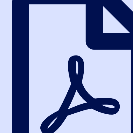
Спирин Андрей Андреевич
Руководитель отдела развития продуктов обучения для
участников закупок Департамента обучения площадки РТС-
тендер. Организовывал и осуществлял контроль проведения
более 600 обучающих...
Шигаев Валерий Юрьевич
Термины и определения 44-ФЗ
Кандидат медицинских наук. Эксперт Национальной Ассоциации
институтов закупок России. Ведущий специалист отдела
государственного заказа Комитета по здравоохранению
Правительства Санкт-Петербурга. Сочетание...