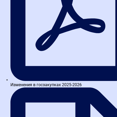
Главный специалист по проведению закупочных процедур АО
"ГАЗПРОМНЕФТЬ-АЭРО". 16-летний опыт практической
деятельности в закупках. Проводил полный цикл закупок и
Таблицу штрафов по КоАП
представлял...
Тур Лилиана Николаевна
Практикующий преподаватель по госзакупкам с 16-летним
стажем в отрасли, включая 11 лет работы госинспектором в
отделе контроля государственных закупок Федеральной...