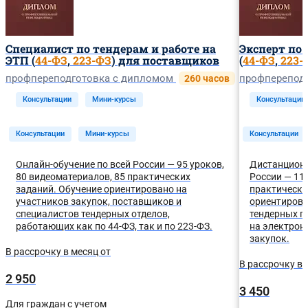
Специалист по тендерам и работе на
Эксперт по 
ЭТП (
44-ФЗ
,
223-ФЗ
) для поставщиков
(
44-ФЗ
,
223-
профпереподготовка с дипломом
профперепод
260 часов
Консультации
Мини-курсы
Консультации
Консультации
Мини-курсы
Консультации
Онлайн-обучение по всей России — 95 уроков,
Дистанционн
80 видеоматериалов, 85 практических
России — 110
заданий. Обучение ориентировано на
практически
участников закупок, поставщиков и
ориентирова
специалистов тендерных отделов,
тендерных п
работающих как по 44-ФЗ, так и по 223-ФЗ.
на электрон
закупок.
В рассрочку в месяц от
В рассрочку в 
2 950
3 450
Для граждан с учетом