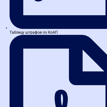
Школьников Артем Алексеевич
Практик в сфере закупок с 16-летним стажем, включающим
руководящие позиции в энергетическом секторе, начальник
службы закупочной и договорной деятельности в...
Ринкевич Дмитрий Викторович