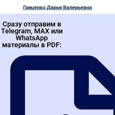
Гриценко Дарья Валерьевна
Специалист в сфере закупок с более чем 8-летним опытом,
успешно сочетающий работу как со стороны заказчика (по 44-
ФЗ), так и...
Ходаков Валентин Сергеевич
Управляющий партнер компании «Буква-Закона». Начальник
юридического отдела. Практикующий специалист по
представлению интересов доверителей в закупочной сфере в
контролирующих органах. Статус...