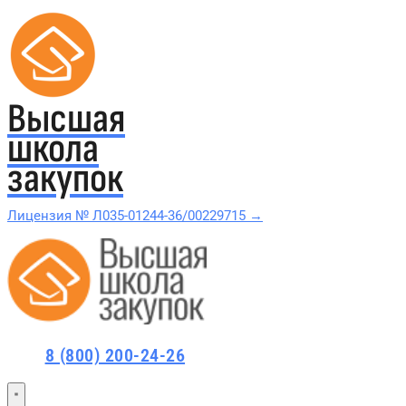
Высшая
школа
закупок
Лицензия № Л035-01244-36/00229715 →
Проверить в реестре Рособрнадзора →
Все курсы 44-ФЗ и 223-ФЗ
8 (800) 200-24-26
Курсы по 44-ФЗ
Курсы по 223-ФЗ
44-ФЗ и 223-ФЗ заказчикам