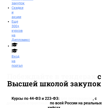
закупок
Скидки
и
акции
Еще
300+
курсов
на
Дипломикс
Вход
на
портал
Побеждайте в тендерах
с
Высшей школой закупок
Курсы по 44-ФЗ и 223-ФЗ:
для поставщиков
, с
дипломом и практикой
по всей России на реальных
Заказать звонок
кейсах