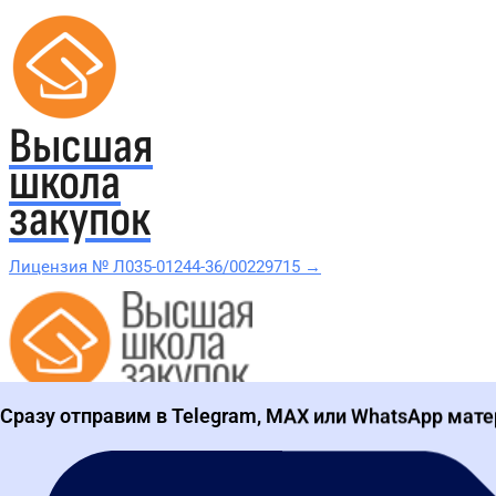
Высшая
школа
закупок
Лицензия № Л035-01244-36/00229715 →
Проверить в реестре Рособрнадзора →
Сразу отправим в Telegram, MAX или WhatsApp мате
Все курсы 44-ФЗ и 223-ФЗ
Курсы по 44-ФЗ
Курсы по 223-ФЗ