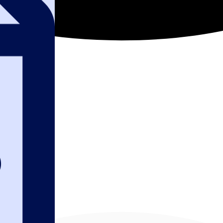
бинар: Обязател
й России 2026