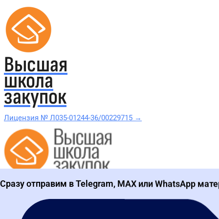
Высшая
школа
закупок
Лицензия № Л035-01244-36/00229715 →
Проверить в реестре Рособрнадзора →
Сразу отправим в Telegram, MAX или WhatsApp мате
Все курсы 44-ФЗ и 223-ФЗ
Курсы по 44-ФЗ
Курсы по 223-ФЗ