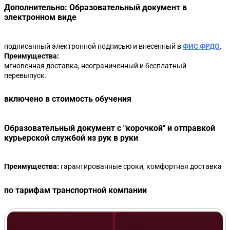
Подписание контракта на ЭТП (РТС-Тендер, ТЭК-Торг,
5
Дополнительно: Образовательный документ в
🔥 Практическое задание с использованием
ЗаказРФ)
электронном виде
19
Тренажера ЕИС*: Электронное актирование
🔥 Практический кейс (видеоинструкция):
подписанный электронной подписью и внесенный в
ФИС ФРДО
.
Направление протокола разногласий на ЭТП (РТС-
6
Преимущества:
Тендер, Росэлторг, ТЭК-Торг, ЗаказРФ)
мгновенная доставка, неограниченный и бесплатный
перевыпуск.
🔥 Практический кейс (видеоинструкция):
Подписание контракта на ЭТП (РТС-Тендер,ТЭК-Торг,
7
включено в стоимость обучения
ЗаказРФ)
Образовательный документ с "корочкой" и отправкой
курьерской службой из рук в руки
Преимущества:
гарантированные сроки, комфортная доставка
по тарифам транспортной компании