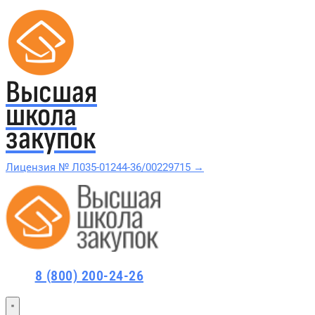
Высшая
школа
закупок
Лицензия № Л035-01244-36/00229715 →
Проверить в реестре Рособрнадзора →
Все курсы 44-ФЗ и 223-ФЗ
8 (800) 200-24-26
Курсы по 44-ФЗ
Курсы по 223-ФЗ
44-ФЗ и 223-ФЗ заказчикам