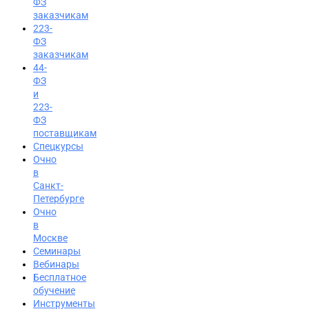
ФЗ
заказчикам
223-
ФЗ
заказчикам
44-
ФЗ
и
223-
ФЗ
поставщикам
Спецкурсы
Очно
в
Санкт-
Петербурге
Очно
в
Москве
Семинары
Вход на портал
Вебинары
Бесплатное
8 (800) 200-24-26
обучение
Инструменты