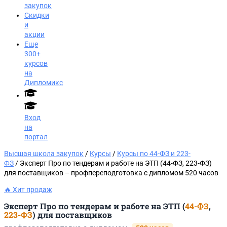
закупок
Скидки
и
акции
Еще
300+
курсов
на
Дипломикс
Вход
на
портал
Высшая школа закупок
/
Курсы
/
Курсы по 44-ФЗ и 223-
ФЗ
/ Эксперт Про по тендерам и работе на ЭТП (44-ФЗ, 223-ФЗ)
для поставщиков​ – профпереподготовка с дипломом 520 часов
🔥 Хит продаж
Эксперт Про по тендерам и работе на ЭТП (
44-ФЗ
,
223-ФЗ
) для поставщиков
Заказать звонок