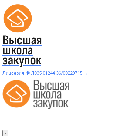
Высшая
школа
закупок
Лицензия № Л035-01244-36/00229715 →
Проверить в реестре Рособрнадзора →
Все курсы 44-ФЗ и 223-ФЗ
Курсы по 44-ФЗ
Курсы по 223-ФЗ