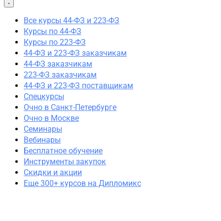
44-ФЗ и 223-ФЗ заказчикам
44-ФЗ заказчикам
Все курсы 44-ФЗ и 223-ФЗ
223-ФЗ заказчикам
Курсы по 44-ФЗ
44-ФЗ и 223-ФЗ поставщикам
Курсы по 223-ФЗ
Очно в Москве
44-ФЗ и 223-ФЗ заказчикам
Очно в Санкт-Петербурге
44-ФЗ заказчикам
Семинары
223-ФЗ заказчикам
Вебинары
44-ФЗ и 223-ФЗ поставщикам
Спецкурсы
Спецкурсы
Очно в Санкт-Петербурге
Скидки и акции
Очно в Москве
Семинары
Вебинары
Бесплатное обучение
Инструменты закупок
Скидки и акции
Еще 300+ курсов на Дипломикс