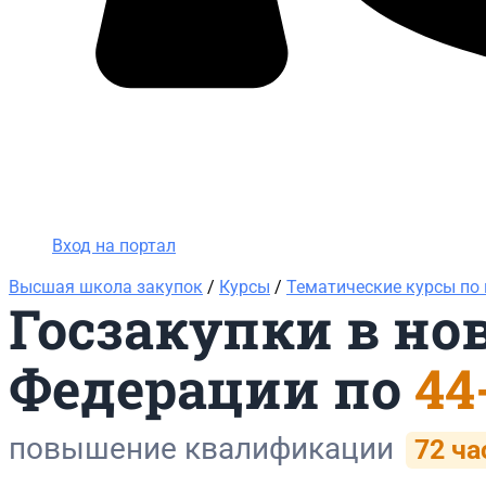
Вход на портал
8 (800) 200-24-26
Вход на портал
Высшая школа закупок
/
Курсы
/
Тематические курсы по
Госзакупки в но
Федерации по
44
повышение квалификации
72 ча