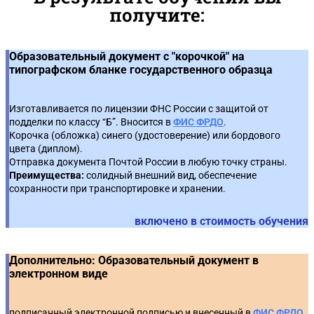
получите:
Контроль в закупках. Порядок обжалования
2
действий и решений заказчика, УО, комиссии
Как провести экспертизу контракта
4
Образовательный документ с "корочкой" на
Порядок рассмотрения жалобы
3
Как составить доп. соглашение
5
типографском бланке государственного образца
Отдельные примеры позиций Федеральной
Особенности заключения контракта в запросе
4
6
антимонопольной службы
Изготавливается по лицензии ФНС России с защитой от
котировок
подделки по классу “Б”. Вносится в
ФИС ФРДО
.
Корочка (обложка) синего (удостоверение) или бордового
Контрольные органы: права и полномочия
5
Работа с поставщиками
7
цвета (диплом).
Отправка документа Почтой России в любую точку страны.
Ответственность - понятие и виды
6
🔥 Практические задания с использованием
Преимущества:
солидный внешний вид, обеспечение
8
сохранности при транспортировке и хранении.
Тренажера ЕИС*: Заключение контракта
Направление сведений в реестр недобросовестных
7
🔥 Практические задания с использованием
включено в стоимость обучения
поставщиков
9
Тренажера ЕИС*: Реестр контрактов
Дополнительно: Образовательный документ в
🔥 Практические задания с использованием
10
электронном виде
Тренажера ЕИС*: Электронное актирование
подписанный электронной подписью и внесенный в
ФИС ФРДО
.