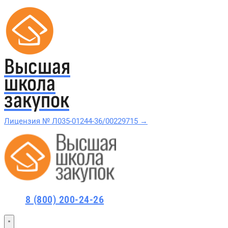
Высшая
школа
закупок
Лицензия № Л035-01244-36/00229715 →
Проверить в реестре Рособрнадзора →
Все курсы 44-ФЗ и 223-ФЗ
8 (800) 200-24-26
Курсы по 44-ФЗ
Курсы по 223-ФЗ
44-ФЗ и 223-ФЗ заказчикам