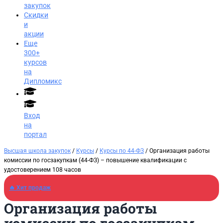
закупок
Скидки
и
акции
Еще
300+
курсов
на
Дипломикс
Вход
на
портал
Высшая школа закупок
/
Курсы
/
Курсы по 44-ФЗ
/ Организация работы
комиссии по госзакупкам (44-ФЗ) – повышение квалификации с
удостоверением 108 часов
🔥 Хит продаж
Организация работы
Заказать звонок