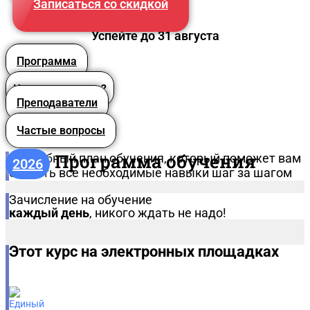
Записаться со скидкой
Успейте до 31 августа
Программа
Что вы получите?
Преподаватели
Частые вопросы
Программа обучения
Подробный план обучения, который поможет вам
2026
освоить все необходимые навыки шаг за шагом
Зачисление на обучение
каждый день
, никого ждать не надо!
Этот курс на электронных площадках