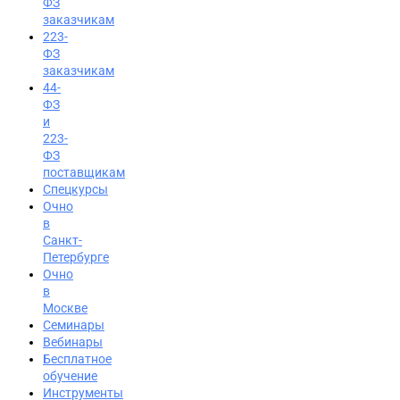
ФЗ
заказчикам
223-
ФЗ
заказчикам
44-
ФЗ
и
223-
ФЗ
поставщикам
Спецкурсы
Очно
в
Санкт-
Петербурге
Очно
в
Москве
Семинары
Вход на портал
Вебинары
Бесплатное
8 (800) 200-24-26
обучение
Инструменты