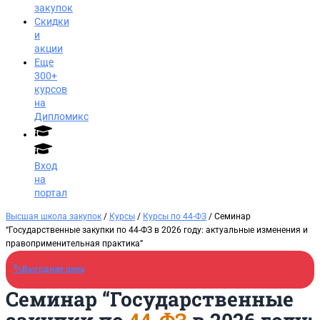
закупок
Скидки
и
акции
Еще
300+
курсов
на
Дипломикс
Вход
на
портал
Высшая школа закупок
/
Курсы
/
Курсы по 44-ФЗ
/ Семинар
“Государственные закупки по 44-ФЗ в 2026 году: актуальные изменения и
правоприменительная практика”
🏷️Выгодная цена
Семинар “Государственные
Заказать звонок