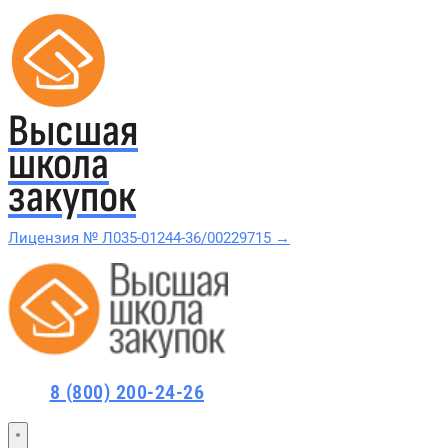
Высшая
школа
закупок
Лицензия № Л035-01244-36/00229715 →
Проверить в реестре Рособрнадзора →
Все курсы 44-ФЗ и 223-ФЗ
8 (800) 200-24-26
Курсы по 44-ФЗ
Курсы по 223-ФЗ
44-ФЗ и 223-ФЗ заказчикам