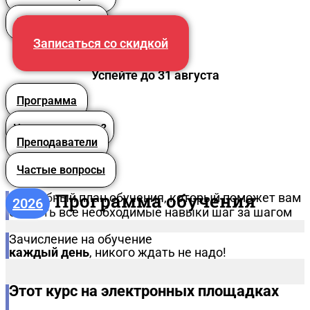
Преподаватели
Записаться со скидкой
Успейте до 31 августа
Программа
Что вы получите?
Преподаватели
Частые вопросы
Программа обучения
Подробный план обучения, который поможет вам
2026
освоить все необходимые навыки шаг за шагом
Зачисление на обучение
каждый день
, никого ждать не надо!
Этот курс на электронных площадках