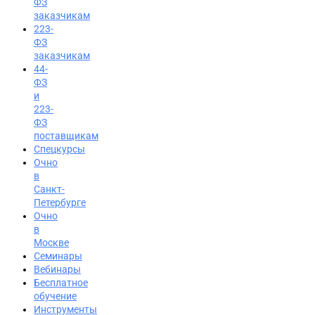
ФЗ
заказчикам
223-
ФЗ
заказчикам
44-
ФЗ
и
223-
ФЗ
поставщикам
Спецкурсы
Очно
в
Санкт-
Петербурге
Очно
в
Москве
Семинары
Вход на портал
Вебинары
Бесплатное
8 (800) 200-24-26
обучение
Инструменты