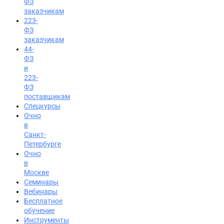
ФЗ
заказчикам
223-
ФЗ
заказчикам
44-
ФЗ
и
223-
ФЗ
поставщикам
Спецкурсы
Очно
в
Санкт-
Петербурге
Очно
в
Москве
Семинары
Вход на портал
Вебинары
Бесплатное
8 (800) 200-24-26
обучение
Инструменты