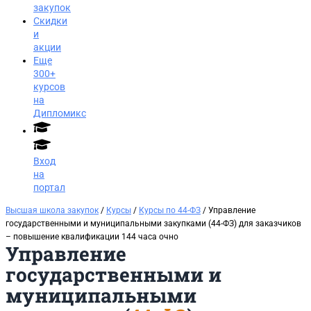
закупок
Скидки
и
акции
Еще
300+
курсов
на
Дипломикс
Вход
на
портал
Высшая школа закупок
/
Курсы
/
Курсы по 44-ФЗ
/ Управление
государственными и муниципальными закупками (44-ФЗ) для заказчиков
– повышение квалификации 144 часа очно
Управление
государственными и
муниципальными
Заказать звонок