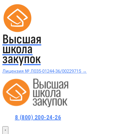
Высшая
школа
закупок
Лицензия № Л035-01244-36/00229715 →
Проверить в реестре Рособрнадзора →
Все курсы 44-ФЗ и 223-ФЗ
8 (800) 200-24-26
Курсы по 44-ФЗ
Курсы по 223-ФЗ
44-ФЗ и 223-ФЗ заказчикам