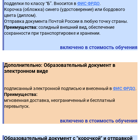
Ответственность заказчиков, работников
подделки по классу “Б”. Вносится в
ФИС ФРДО
.
контрактных служб, контрактных управляющих,
Корочка (обложка) синего (удостоверение) или бордового
Порядок разработки проекта контракта,
5
членов комиссий за нарушение законодательства в
7
цвета (диплом).
существенные условия
сфере закупок
Отправка документа Почтой России в любую точку страны.
Преимущества:
солидный внешний вид, обеспечение
Правила электронного оформления документов о
сохранности при транспортировке и хранении.
Административная ответственность
6
приемке поставленного товара, выполненной
8
работы, оказанной услуги (Постановление
включено в стоимость обучения
Гражданско-правовая, дисциплинарная, уголовная
Правительства № 616)
7
ответственность
Порядок заключения контракта, случаи и порядок
Дополнительно: Образовательный документ в
Противодействие коррупции при осуществлении
привлечения экспертов к приемке товаров, работ,
электронном виде
8
9
закупок
услуг, порядок создания и деятельности приемочной
комиссии
подписанный электронной подписью и внесенный в
ФИС ФРДО
.
Антимонопольное регулирование в закупках
9
Преимущества:
Основания и порядок взыскания неустойки (ч. 5-9 ст.
мгновенная доставка, неограниченный и бесплатный
34 Федерального закона № 44-ФЗ, Постановление
10
перевыпуск.
Правительства № 1042)
включено в стоимость обучения
Основания и порядок расторжения контрактов, в
том числе одностороннего отказа от исполнения
11
контракта (ст. 95 Федерального закона № 44-ФЗ)
Образовательный документ с "корочкой" и отправкой