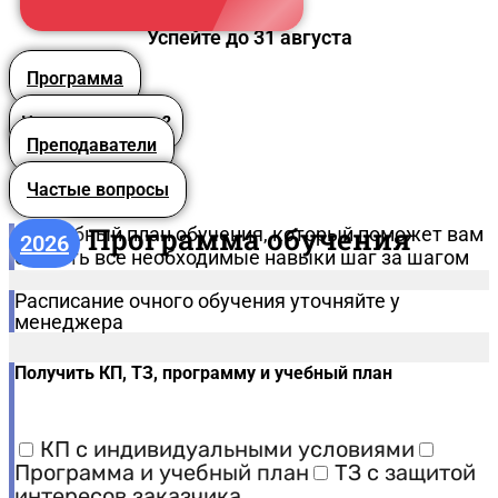
Успейте до 31 августа
Программа
Что вы получите?
Преподаватели
Частые вопросы
Программа обучения
Подробный план обучения, который поможет вам
2026
освоить все необходимые навыки шаг за шагом
Расписание очного обучения уточняйте у
менеджера
Получить КП, ТЗ, программу и учебный план
КП с индивидуальными условиями
Программа и учебный план
ТЗ с защитой
интересов заказчика