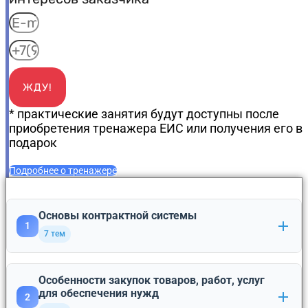
ЖДУ!
* практические занятия будут доступны после
приобретения тренажера ЕИС или получения его в
подарок
Подробнее о тренажере
Основы контрактной системы
1
7 тем
Изменения в законодательстве о контрактной
Особенности закупок товаров, работ, услуг
системе в 2026 году, актуальные теоретические и
1
для обеспечения нужд
2
практические вопросы.