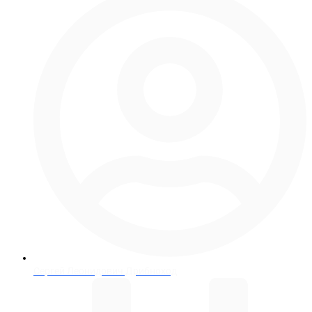
Сергей Леонидович Дрибноход