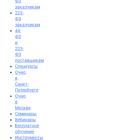
ФЗ
заказчикам
223-
ФЗ
заказчикам
44-
ФЗ
и
223-
ФЗ
поставщикам
Спецкурсы
Очно
в
Санкт-
Петербурге
Очно
в
Москве
Семинары
Вход на портал
Вебинары
Бесплатное
8 (800) 200-24-26
обучение
Инструменты