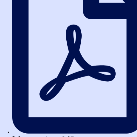
Перспективы развития
электронного
документооборота
Электронный акт приёмки — это лишь начало цифровой
трансформации закупок. Уже сейчас по всей России компании
отмечают снижение издержек и рост дисциплины партнёров. В
будущем ожидается интеграция с другими государственными
системами, что ускорит процедуры и повысит надёжность.
Активное внедрение таких решений по всей России способствует
прозрачности и укрепляет доверие к бизнес-процессам. Следуя
рекомендациям, вы сможете максимизировать преимущества
электронного акта приёмки, делая документооборот
эффективным и современным.
Об авторе