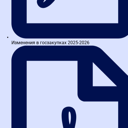
Получите краткий курс по
44-ФЗ в формате PDF
бесплатно!
Отправим его Вам сразу же в Telegram, MAX или
Изменения в госзакупках 2025-2026
WhatsApp​
ОТПРАВИТЬ
Маркетплейсы для школ и платные ящики на
Госуслугах: новые правила для поставщиков по 44-ФЗ