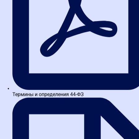
подпишите их электронной подписью и ожидайте
подтверждения от заказчика. Обычно это занимает до 24 часов,
но в 2026 сроки могут сокращаться благодаря оптимизации
систем.
Профессиональные
рекомендации
При работе с электронным актом приёмки учитывайте нюансы.
Например, при разделении объектов создавайте подэтапы в
ЕИС: каждая форма КС-2 прикрепляется к своему подэтапу, а
КС-3 остаётся на основном уровне. Это упрощает восприятие
для заказчика и снижает риски ошибок. Следите за
обновлениями форматов, так как в 2026 стандарты могут
меняться. При проблемах обращайтесь в поддержку ЕИС по
Термины и определения 44-ФЗ
телефону 8-800-333-54-54. Кроме того, адаптация к местным
правилам важна по всей России — регулярно проверяйте
региональные порталы, чтобы избежать несоответствий.
Электронный акт приёмки становится ещё удобнее при
использовании мобильных решений, что особенно ценно для
специалистов в пути.