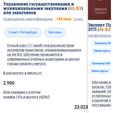
Управление государственными и
муниципальными закупками (
44-ФЗ
)
для заказчиков
повышение квалификации
очно
144 часа
Эксперт Про
ЭТП (
44-ФЗ
,
Санкт-Петербург
Москва
профперепод
Тренажер ЕИ
Очный курс (17 дней) под руководством
экспертов-практиков, специализирующихся
Мини-курсы
на 44-ФЗ. Обучение проводится в
современных учебных аудиториях в центре
города (рядом с метро).
Тренажер ЕИС
Мини-курсы
В рассрочку в месяц от
2 990
Обучение он
уроков, 120
заданий. Об
Для граждан с учетом
углубленное
скидки 10% и вычета НДФЛ
стратегий э
поставщико
23 023