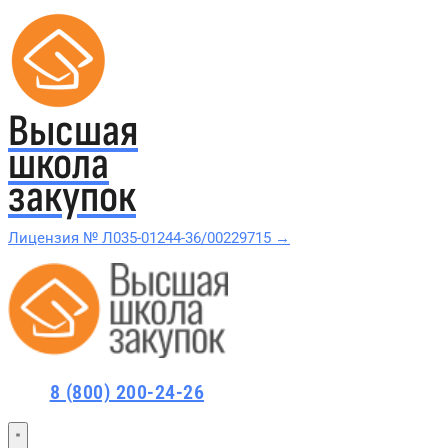
Высшая
школа
закупок
Лицензия № Л035-01244-36/00229715 →
Проверить в реестре Рособрнадзора →
Все курсы 44-ФЗ и 223-ФЗ
8 (800) 200-24-26
Курсы по 44-ФЗ
Курсы по 223-ФЗ
44-ФЗ и 223-ФЗ заказчикам