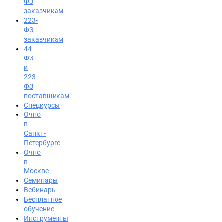
ФЗ
заказчикам
223-
ФЗ
заказчикам
44-
ФЗ
и
223-
ФЗ
поставщикам
Спецкурсы
Очно
в
Санкт-
Петербурге
Очно
в
Москве
Семинары
Вход на портал
Вебинары
Бесплатное
8 (800) 200-24-26
обучение
Инструменты