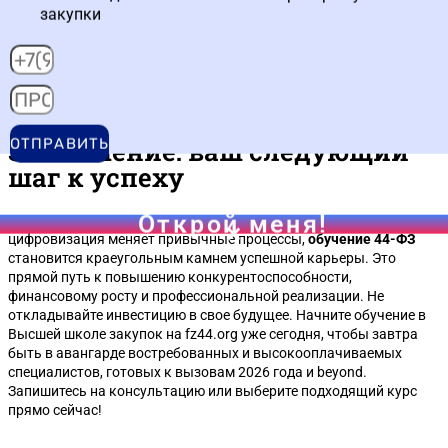
поставщиков?
закупки
Да, есть специальные программы для поставщиков, например,
курсы 44-ФЗ и 223-ФЗ для поставщиков
. Они помогают
правильно готовить заявки, избегать отклонений и выигрывать
тендеры.
Заключение: ваш следующий
ОТПРАВИТЬ
шаг к успеху
Открой меня!
В современном мире, где регулирование закупок ужесточается, а
цифровизация меняет привычные процессы,
обучение 44-ФЗ
становится краеугольным камнем успешной карьеры. Это
прямой путь к повышению конкурентоспособности,
финансовому росту и профессиональной реализации. Не
откладывайте инвестицию в свое будущее. Начните обучение в
Высшей школе закупок на fz44.org уже сегодня, чтобы завтра
быть в авангарде востребованных и высокооплачиваемых
специалистов, готовых к вызовам 2026 года и beyond.
Запишитесь на консультацию или выберите подходящий курс
прямо сейчас!