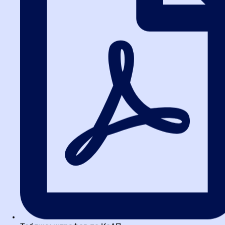
Чтобы не запутаться в многообразии предложений, сравните
основные параметры разных программ. Вот ключевые критерии
выбора:
Углубленный
Базовый курс
Интенсив/
Критерий
курс (для
(для новичков)
Практикум
практиков)
Освоить
Получить
Отработать
сложные
Цель
целостное
конкретные
процедуры и
понимание 44-ФЗ
навыки
риски
От 2 недель до 1
От 1 до 3
Длительность
От 1 до 5 дней
месяца
месяцев
Вебинары +
Практические
Онлайн-лекции,
Формат
разбор
задания,
вебинары
кейсов
работа в ЕИС
Начинающие
Все, кто хочет
Опытные
контрактные
прокачать
Для кого
специалисты,
управляющие,
конкретный
руководители
поставщики
навык
Уверенное
Готовность к