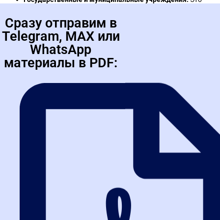
основные заказчики по 44-ФЗ. Здесь контрактный
управляющий — ключевая штатная единица.
Сразу отправим в
Корпорации с госучастием и крупный бизнес.
Многие
Telegram, MAX или
компании работают по смешанной системе (44-ФЗ и 223-
WhatsApp
ФЗ). Универсальный специалист ценится особенно высоко.
Консалтинговые и тендерные агентства.
Вы можете
материалы в PDF:
консультировать поставщиков и заказчиков, помогая
выигрывать тендеры.
Собственный бизнес.
Опытные управляющие открывают
успешные консалтинговые практики, особенно
востребованные в свете регулярных поправок.
Результат
обучения 44-ФЗ
— не только рост дохода, но и
переход на руководящие должности: начальник отдела закупок,
тендерный управляющий, коммерческий директор. Инвестиция
в образование многократно окупается, так как спрос на
грамотных специалистов стабильно превышает предложение.
Типовые ошибки поставщиков
и заказчиков: как их избежать
Даже опытные специалисты часто допускают ошибки, которые