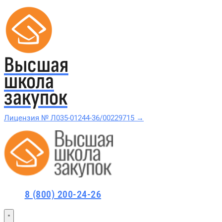
Высшая
школа
закупок
Лицензия № Л035-01244-36/00229715 →
Проверить в реестре Рособрнадзора →
Все курсы 44-ФЗ и 223-ФЗ
8 (800) 200-24-26
Курсы по 44-ФЗ
Курсы по 223-ФЗ
44-ФЗ и 223-ФЗ заказчикам