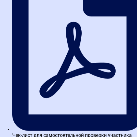
онлайн. Вы можете учиться из Калужская школа закупок или
любого другого города, совмещая с работой.
5. Как обучение 44-ФЗ влияет на
зарплату?
Напрямую. Специалисты с глубокими знаниями и
сертификатами получают на 30-50% больше, чем их коллеги без
образования. Кроме того, открываются возможности для
карьерного роста до руководителя отдела.
6. Какие изменения в 44-ФЗ
вступили в силу к 2026 году?
Основные изменения касаются цифровизации: обязательное
использование электронных документов, новые требования к
работе на электронных площадках, ужесточение контроля за
исполнением контрактов. Подробнее об этом можно узнать на
курсах 44-ФЗ
.
7. Подходит ли обучение для
Чек-лист для самостоятельной проверки участника