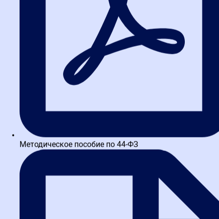
избегать штрафов.
2. Сколько времени занимает
обучение 44-ФЗ?
Все зависит от программы. Базовые курсы длятся от 2 недель до
месяца, углубленные — до 3 месяцев. Есть также интенсивные
практикумы на 1-5 дней.
3. Какие документы я получу
после обучения?
После успешного прохождения курса вы получаете
Методическое пособие по 44-ФЗ
удостоверение о повышении квалификации или диплом о
профессиональной переподготовке установленного образца.
4. Можно ли пройти обучение
дистанционно?
Да, большинство программ в Высшей школе закупок доступны