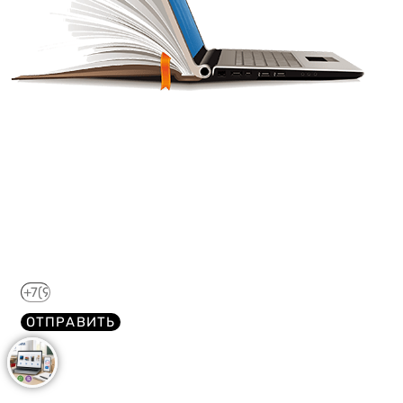
Получите краткий курс по
44-ФЗ в формате PDF
бесплатно!
Отправим его Вам сразу же в Telegram, MAX или
WhatsApp​
ОТПРАВИТЬ