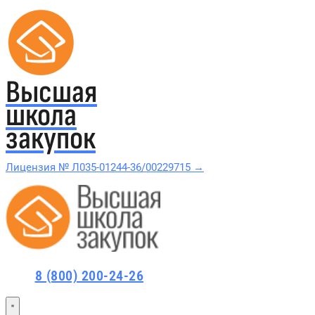
Высшая
школа
закупок
Лицензия № Л035-01244-36/00229715 →
Проверить в реестре Рособрнадзора →
Все курсы 44-ФЗ и 223-ФЗ
8 (800) 200-24-26
Курсы по 44-ФЗ
Курсы по 223-ФЗ
44-ФЗ и 223-ФЗ заказчикам