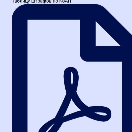
Таблицу штрафов по КоАП
штрафные санкции за просрочку
документов
Поставка товара с
Проводить выборочную проверку на
отклонениями по
этапе мониторинга
качеству
Игнорирование
Ввести обязательные еженедельные
промежуточных
совещания с фиксацией в протоколе
отчетов
Попытки скрыть
Привлекать независимых экспертов
несоответствия
для сложных закупок
FAQ: Часто задаваемые вопросы о
контроле исполнения контракта
1. Как часто нужно проводить
контрольные мероприятия?
Частота зависит от сложности контракта. Для простых
поставок достаточно проверки на этапе приемки. Для
длительных контрактов (строительство, IT-услуги)
рекомендуется ежемесячный мониторинг с промежуточными
отчетами.