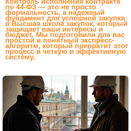
Контроль исполнения контракта
по 44-ФЗ — это не просто
формальность, а надежный
фундамент для успешной закупки
в Высшая школа закупок, который
защищает ваши интересы и
бюджет. Мы подготовили для вас
простой и понятный экспресс-
алгоритм, который превратит этот
процесс в четкую и эффективную
систему.