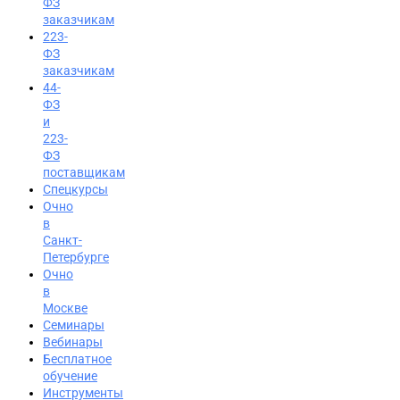
ФЗ
заказчикам
223-
ФЗ
заказчикам
44-
ФЗ
и
223-
ФЗ
поставщикам
Спецкурсы
Очно
в
Санкт-
Петербурге
Очно
в
Москве
Семинары
Вход на портал
Вебинары
Бесплатное
8 (800) 200-24-26
обучение
Инструменты