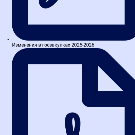
2. Что делать, если поставщик
отказывается предоставлять
документы?
Направить официальное требование с уведомлением о
Изменения в госзакупках 2025-2026
вручении. Если отказ продолжается, это основание для
начисления пеней и одностороннего расторжения контракта.
3. Нужно ли привлекать экспертов для
приемки?
Для стандартных товаров (канцелярия, расходные материалы)
эксперты не обязательны. Для сложных объектов (медицинское
оборудование, строительные работы) привлечение независимых
специалистов снижает риски.
4. Как документально зафиксировать
нарушение?