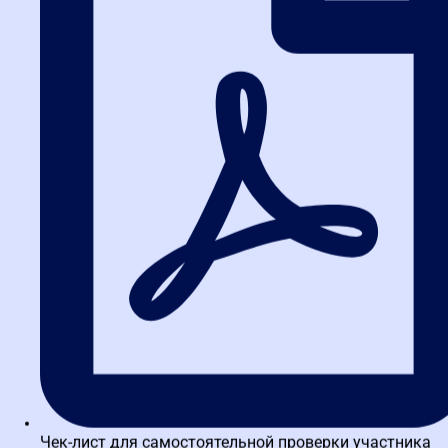
передаче актуального опыта от ведущих экспертов-практиков.
Наши программы, такие как
углубленные курсы по 44-ФЗ для
заказчиков
, предоставляют готовые рабочие алгоритмы,
проверенные шаблоны документов и разбор сложных кейсов.
Для тех, кто работает с корпоративными закупками, мы
предлагаем
специализированные курсы по 223-ФЗ
. А если вы
хотите систематизировать знания, обратите внимание на
вебинары по 44-ФЗ и 223-ФЗ
, где разбираются актуальные
изменения и спорные ситуации.
Инвестируйте в свои знания сегодня, чтобы строить успешную
карьеру в сфере государственных и корпоративных закупок
завтра. Запишитесь на консультацию в «Высшую школу
закупок» и получите доступ к эксклюзивным материалам и
поддержке экспертов.
Об авторе
Чек-лист для самостоятельной проверки участника