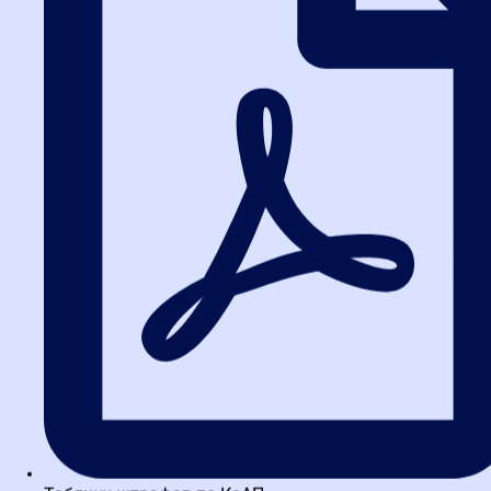
выявленных расхождениях. Это юридическое основание для
мотивированного отказа в приемке или требования об
устранении нарушений.
Шаг 4: Юридически грамотное
оформление итогов
Если результаты соответствуют условиям, комиссия оформляет
акт приемки — основание для оплаты. При существенных
нарушениях, которые поставщик не устранил, заказчик
действует по 44-ФЗ: направляет требование об уплате неустойки,
инициирует односторонний отказ от контракта и вносит
сведения в РНП. Четкое знание этих процедур — лучшая защита
интересов заказчика.
Типовые ошибки поставщиков и
лайфхаки для заказчика
Ошибка поставщика
Как заказчику избежать последствий
Несвоевременное
Закрепить в контракте четкие сроки и
предоставление