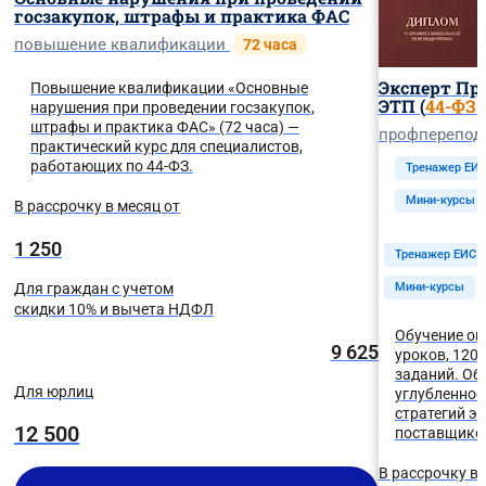
госзакупок, штрафы и практика ФАС
повышение квалификации
72 часа
Эксперт Про
Повышение квалификации «Основные
ЭТП (
44-ФЗ
,
нарушения при проведении госзакупок,
штрафы и практика ФАС» (72 часа) —
профперепод
практический курс для специалистов,
работающих по 44-ФЗ.
Тренажер ЕИ
Мини-курсы
В рассрочку в месяц от
1 250
Тренажер ЕИС
Для граждан с учетом
Мини-курсы
скидки 10% и вычета НДФЛ
Обучение он
9 625
уроков, 120
заданий. Об
Для юрлиц
углубленное
стратегий э
12 500
поставщико
В рассрочку в 