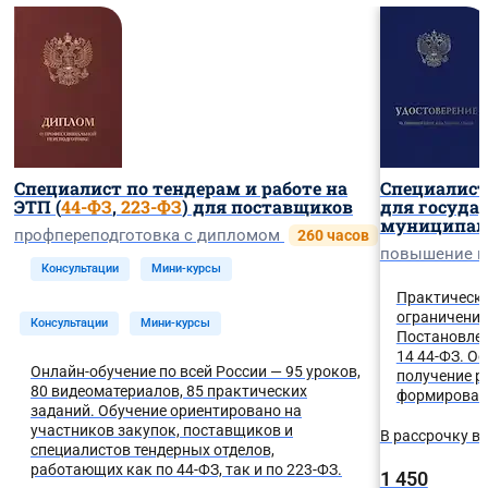
Специалист по тендерам и работе на
Специалист
ЭТП (
44-ФЗ
,
223-ФЗ
) для поставщиков
для госуда
муниципал
профпереподготовка с дипломом
260 часов
повышение 
Консультации
Мини-курсы
Практически
ограничения
Консультации
Мини-курсы
Постановлен
14 44-ФЗ. О
Онлайн-обучение по всей России — 95 уроков,
получение р
80 видеоматериалов, 85 практических
формировани
заданий. Обучение ориентировано на
участников закупок, поставщиков и
В рассрочку в 
специалистов тендерных отделов,
работающих как по 44-ФЗ, так и по 223-ФЗ.
1 450