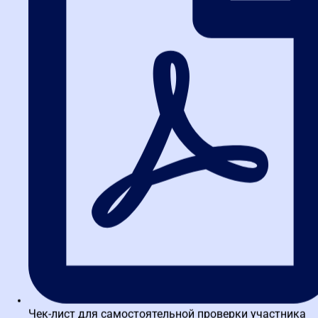
отчетности?
Самые распространенные ошибки — это неправильное
заполнение полей в ЕИС, пропуск сроков размещения отчетов и
несоответствие документов требованиям закона.
4. Можно ли научиться
отчетности закупок онлайн?
Да, многие учебные центры предлагают дистанционные курсы,
которые позволяют освоить материал без отрыва от работы.
5. Как выбрать подходящий курс
по отчетности закупок в в
Ростове-на-Дону?
Обратите внимание на программу курса, отзывы слушателей и
опыт преподавателей. Учебный центр Высшая школа закупок
предлагает экспертные программы, адаптированные под
специфику в Ростове-на-Дону.
Чек-лист для самостоятельной проверки участника