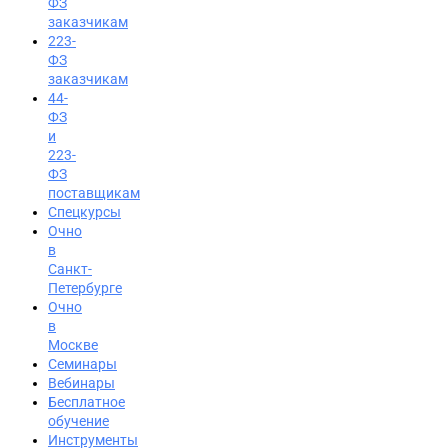
ФЗ
заказчикам
223-
ФЗ
заказчикам
44-
ФЗ
и
223-
ФЗ
поставщикам
Спецкурсы
Очно
в
Санкт-
Петербурге
Очно
в
Москве
Семинары
Вход на портал
Вебинары
Бесплатное
8 (800) 200-24-26
обучение
Инструменты