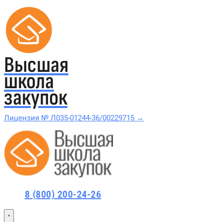
Высшая
школа
закупок
Лицензия № Л035-01244-36/00229715 →
Проверить в реестре Рособрнадзора →
Все курсы 44-ФЗ и 223-ФЗ
8 (800) 200-24-26
Курсы по 44-ФЗ
Курсы по 223-ФЗ
44-ФЗ и 223-ФЗ заказчикам