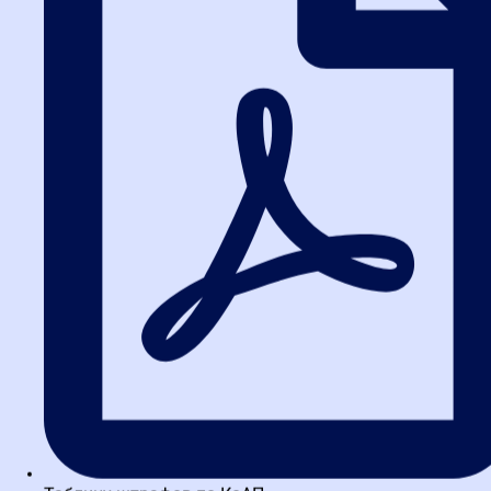
учреждениях, корпорациях и консалтинговых агентствах.
Статистика трудоустройства 2026 подтверждает, что
выпускники профильных курсов быстрее продвигаются по
карьерной лестнице и получают более высокие должности.
Практические аспекты
безупречной отчетности
Для обеспечения качества отчетности закупок необходимо
уделять внимание множеству деталей: от корректного
заполнения полей в ЕИС до оформления итоговых документов
по контрактам. Опыт проверок 2026 показывает, что
большинство ошибок возникает из-за недостаточного знания
процедурных тонкостей. Именно поэтому так важны курсы,
дающие практические навыки работы с отчетностью закупок.
Вот несколько лайфхаков, которые помогут избежать типовых
ошибок:
Всегда проверяйте сроки размещения отчетов в ЕИС —
просрочка даже на один день может привести к штрафу.
Используйте шаблоны документов, утвержденные вашей
организацией, чтобы минимизировать риск опечаток.