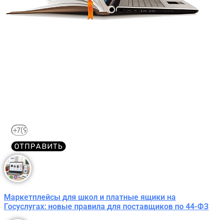
Получите краткий курс по
44-ФЗ в формате PDF
бесплатно!
Отправим его Вам сразу же в Telegram, MAX или
WhatsApp​
ОТПРАВИТЬ
Маркетплейсы для школ и платные ящики на
Госуслугах: новые правила для поставщиков по 44-ФЗ