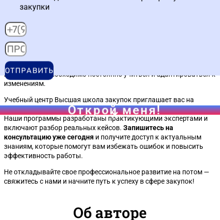
закупки
Вывод и призыв к действию
Отчетность закупок — это ключевой навык для профессионалов,
работающих в сфере госзакупок. В в Ростове-на-Дону с его
высокой концентрацией заказчиков и поставщиков этот навык
открывает широкие карьерные перспективы. Чтобы быть на
ОТПРАВИТЬ
шаг впереди, необходимо постоянно учиться и адаптироваться к
изменениям.
Учебный центр Высшая школа закупок приглашает вас на
Открой меня!
экспертный курс по отчетности закупок в в Ростове-на-Дону.
Наши программы разработаны практикующими экспертами и
включают разбор реальных кейсов.
Запишитесь на
консультацию уже сегодня
и получите доступ к актуальным
знаниям, которые помогут вам избежать ошибок и повысить
эффективность работы.
Не откладывайте свое профессиональное развитие на потом —
свяжитесь с нами и начните путь к успеху в сфере закупок!
Об авторе