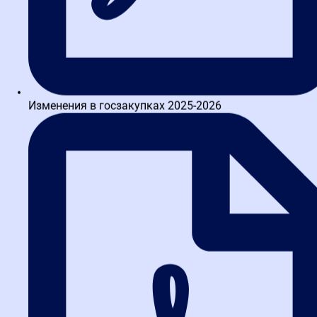
изменений
изменения в 2026
поправки
Перспективы развития
системы отчетности
Ожидается, что уже 2026 система отчетности закупок
Изменения в госзакупках 2025-2026
продолжит совершенствоваться, что потребует от специалистов
постоянного профессионального развития. Внедрение
цифровых технологий и автоматизация процессов открывают
новые возможности для оптимизации отчетности закупок,
делая эту сферу еще более динамичной и перспективной для
карьерного роста.
Профессиональное сообщество в в Ростове-на-Дону высоко
ценит специалистов, способных обеспечивать соответствие
отчетности закупок всем законодательным требованиям.
Инвестиции в обучение этой дисциплине окупаются благодаря
расширению карьерных возможностей и повышению
эффективности работы организаций.
FAQ: Часто задаваемые
вопросы об отчетности