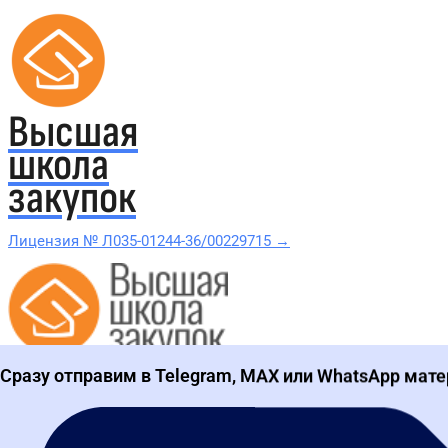
Высшая
школа
закупок
Лицензия № Л035-01244-36/00229715 →
Проверить в реестре Рособрнадзора →
Сразу отправим в Telegram, MAX или WhatsApp мате
Все курсы 44-ФЗ и 223-ФЗ
Курсы по 44-ФЗ
Курсы по 223-ФЗ