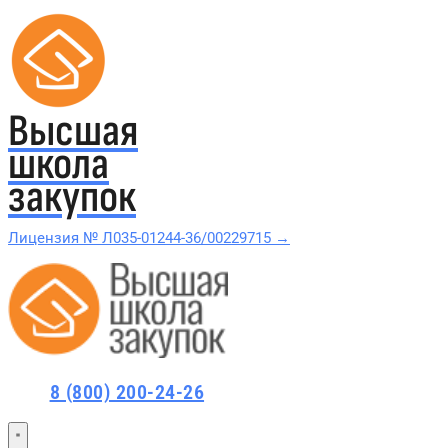
Высшая
школа
закупок
Лицензия № Л035-01244-36/00229715 →
Проверить в реестре Рособрнадзора →
Все курсы 44-ФЗ и 223-ФЗ
8 (800) 200-24-26
Курсы по 44-ФЗ
Курсы по 223-ФЗ
44-ФЗ и 223-ФЗ заказчикам