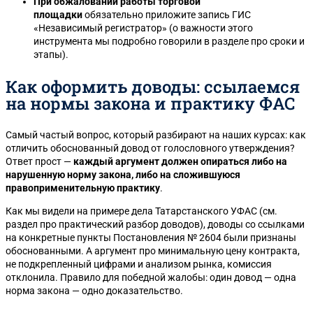
При обжаловании работы торговой
площадки
обязательно приложите запись ГИС
«Независимый регистратор» (о важности этого
инструмента мы подробно говорили в разделе про сроки и
этапы).
Как оформить доводы: ссылаемся
на нормы закона и практику ФАС
Самый частый вопрос, который разбирают на наших курсах: как
отличить обоснованный довод от голословного утверждения?
Ответ прост —
каждый аргумент должен опираться либо на
нарушенную норму закона, либо на сложившуюся
правоприменительную практику
.
Как мы видели на примере дела Татарстанского УФАС (см.
раздел про практический разбор доводов), доводы со ссылками
на конкретные пункты Постановления № 2604 были признаны
обоснованными. А аргумент про минимальную цену контракта,
не подкрепленный цифрами и анализом рынка, комиссия
отклонила. Правило для победной жалобы: один довод — одна
норма закона — одно доказательство.