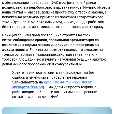
к обжалованию превращает ФАС в эффективный рычаг
воздействия на недобросовестных заказчиков. Именно об этом
наша статья — мы разберем не просто сухую теорию закона, а
покажем на реальном примере из практики Татарстанского
УФАС (дело № 016/06/32-530/2026), какие доводы работают
безотказно, а какие комиссия отклоняет практически сразу.
Принцип защиты прав поставщика строится на трех
китах:
соблюдение сроков, правильная аргументация со
ссылками на нормы закона и наличие неопровержимых
доказательств
. Если вы освоите эти нюансы, то сможете не
только оспаривать незаконные действия заказчика или
торговой площадки, но и влиять на условия будущих закупок,
делая их более прозрачными и конкурентными.
Хотите научиться готовить такие документы без
ошибок и не упускать прибыльные тендеры?
Записывайтесь на
курсы по 44-ФЗ и 223-ФЗ от
экспертов fz44.org
— мы даем не просто теорию, а
работающие шаблоны и алгоритмы, проверенные на
сотнях реальных дел в ФАС.