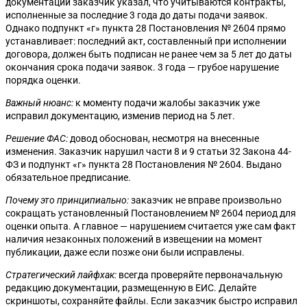
документации заказчик указал, что учитываются контракты,
исполненные за последние 3 года до даты подачи заявок.
Однако подпункт «г» пункта 28 Постановления № 2604 прямо
устанавливает: последний акт, составленный при исполнении
договора, должен быть подписан не ранее чем за 5 лет до даты
окончания срока подачи заявок. 3 года — грубое нарушение
порядка оценки.
Важный нюанс:
к моменту подачи жалобы заказчик уже
исправил документацию, изменив период на 5 лет.
Решение ФАС:
довод обоснован, несмотря на внесенные
изменения. Заказчик нарушил части 8 и 9 статьи 32 Закона 44-
ФЗ и подпункт «г» пункта 28 Постановления № 2604. Выдано
обязательное предписание.
Почему это принципиально:
заказчик не вправе произвольно
сокращать установленный Постановлением № 2604 период для
оценки опыта. А главное — нарушением считается уже сам факт
наличия незаконных положений в извещении на момент
публикации, даже если позже они были исправлены.
Стратегический лайфхак:
всегда проверяйте первоначальную
редакцию документации, размещенную в ЕИС. Делайте
скриншоты, сохраняйте файлы. Если заказчик быстро исправил