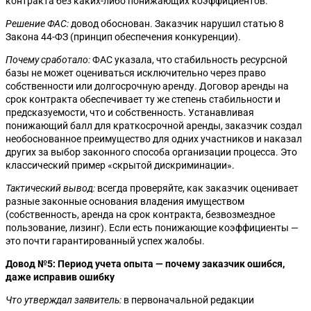
контракта без каких-либо понижающих коэффициентов.
Решение ФАС:
довод обоснован. Заказчик нарушил статью 8
Закона 44-ФЗ (принцип обеспечения конкуренции).
Почему сработало:
ФАС указала, что стабильность ресурсной
базы не может оцениваться исключительно через право
собственности или долгосрочную аренду. Договор аренды на
срок контракта обеспечивает ту же степень стабильности и
предсказуемости, что и собственность. Устанавливая
понижающий балл для краткосрочной аренды, заказчик создал
необоснованное преимущество для одних участников и наказал
других за выбор законного способа организации процесса. Это
классический пример «скрытой дискриминации».
Тактический вывод:
всегда проверяйте, как заказчик оценивает
разные законные основания владения имуществом
(собственность, аренда на срок контракта, безвозмездное
пользование, лизинг). Если есть понижающие коэффициенты —
это почти гарантированный успех жалобы.
Довод №5: Период учета опыта — почему заказчик ошибся,
даже исправив ошибку
Что утверждал заявитель:
в первоначальной редакции