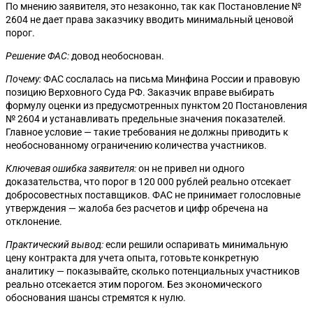
По мнению заявителя, это незаконно, так как Постановление №
2604 не дает права заказчику вводить минимальный ценовой
порог.
Решение ФАС:
довод необоснован.
Почему:
ФАС сослалась на письма Минфина России и правовую
позицию Верховного Суда РФ. Заказчик вправе выбирать
формулу оценки из предусмотренных пунктом 20 Постановления
№ 2604 и устанавливать предельные значения показателей.
Главное условие — такие требования не должны приводить к
необоснованному ограничению количества участников.
Ключевая ошибка заявителя:
он не привел ни одного
доказательства, что порог в 120 000 рублей реально отсекает
добросовестных поставщиков. ФАС не принимает голословные
утверждения — жалоба без расчетов и цифр обречена на
отклонение.
Практический вывод:
если решили оспаривать минимальную
цену контракта для учета опыта, готовьте конкретную
аналитику — показывайте, сколько потенциальных участников
реально отсекается этим порогом. Без экономического
обоснования шансы стремятся к нулю.