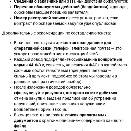
Сведения о заказчике или ЭТП
, чьи действия обжалуются;
Перечень обжалуемых действий (бездействия)
и доводы,
обосновывающие позицию заявителя;
Номер реестровой записи
в реестре контрактов, если
контракт по оспариваемой закупке уже опубликован.
Дополнительные рекомендации по составлению текста:
В начале текста укажите
контактные данные для
оперативной связи
(телефон, электронная почта) — это
ускорит взаимодействие с инспекцией ФАС.
Каждый довод подкрепляйте
ссылками на конкретные
нормы 44-ФЗ
и, если есть, на решения ФАС по жалобам со
схожими обстоятельствами (прецедентная база —
сильный аргумент, подробнее об этом мы говорили в
разделе про практический разбор).
После изложения доводов обязательно
сформулируйте
результат, которого хотите добиться
:
отмена закупки, выдача предписания об устранении
нарушений, признание заказчика нарушившим
конкретные нормы закона.
В конце текста приложите
список прилагаемых
документов
с кратким описанием содержания каждого
файла.