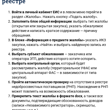
реестре
Войти в личный кабинет ЕИС
и в левом меню перейти в
раздел «Жалобы». Нажать кнопку «Подать жалобу».
Заполнить блок общей информации
: выбрать тип жалобы
(открытая или закрытая закупка), указать обжалуемое
действие и написать краткое содержание — причину
обращения.
В блоке «Информация о предмете жалобы»
указать ИКЗ
закупки, нажать «Найти» и выбрать найденную запись из
реестра.
Выбрать субъект обжалования
— заказчика или
оператора ЭТП, действия которого хотите оспорить.
Выбрать контрольный орган
, который будет
рассматривать жалобу (территориальное УФАС или
центральный аппарат ФАС — в зависимости от типа
закупки).
Пройти автоматическую проверку
на отсутствие в реестре
недобросовестных поставщиков (РНП). Нахождение в РНП
может повлиять на возможность обжалования.
Прикрепить текст жалобы в формате docx
, а также все
документы, подтверждающие обоснованность доводов
(записи «Независимого регистратора», скриншоты,
договоры и т.д.).