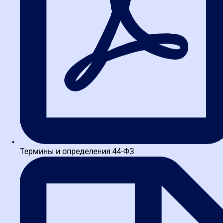
ФАС, используйте законное право на запрос разъяснений
положений документации через ЭТП. Его можно подать за
три дня до окончания приема заявок. Заказчик обязан
ответить. Если ответ вас не устроил — вы получили
дополнительное подтверждение его недобросовестности,
что усилит вашу позицию при последующей жалобе.
Жалоба после подведения итогов
(в течение 5 дней с даты
протокола)
Этот этап доступен
только участнику, который подал заявку на
участие в закупке
. Отсчет 5 дней идет с даты размещения в
Единой информационной системе (ЕИС) итогового протокола (ч.
2 ст. 105 44-ФЗ).
Термины и определения 44-ФЗ
На этом этапе можно обжаловать:
Незаконные или необоснованные причины отклонения
вашей заявки;
Нарушение правил проведения закупки (например,
неправильный подсчет баллов);
Содержание протоколов закупочной комиссии;