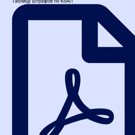
Таблицу штрафов по КоАП
не означает полной потери прав. Закон предоставляет
альтернативные пути защиты:
Арбитражный суд
: универсальный способ обжалования
действий (бездействия) участников закупки, если они
нарушают ваши права. Срок исковой давности — 3 месяца
с даты, когда вы узнали о нарушении.
Прокуратура
: обращение не требует судебных издержек.
Если в завершенной закупке выявлены серьезные
нарушения, ее могут признать незаконной, а на
должностных лиц заказчика наложить административную
ответственность.
Хотите мгновенно ориентироваться в сроках и
безошибочно определять последний день подачи
жалобы?
На
курсах fz44.org
мы даем не только
нормативную базу, но и готовые календарные
шаблоны расчета сроков по каждому типу закупок,
а также учим работать с ГИС «Независимый
регистратор». Переходите по ссылке, чтобы
записаться на ближайший поток.
Практический разбор на
примере жалобы от Амурской