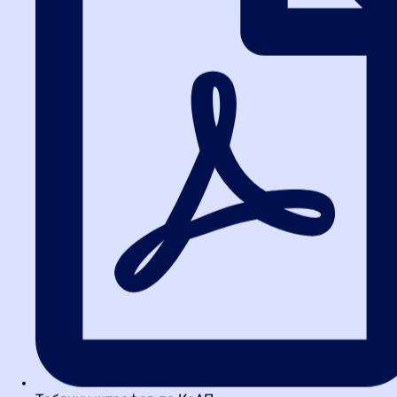
Подкрепленный доказательствами сговор заказчика с
победителем.
Если вашу заявку отклонили по надуманному предлогу, это
классический повод для жалобы именно на данной стадии.
Жалоба на этапе заключения
контракта (не позднее даты
подписания)
Жалобу здесь может подать победитель закупки или участник,
признанный уклонившимся от заключения контракта. Предмет
обжалования — нарушения, допущенные заказчиком при
процедуре подписания (например, изменение проекта контракта
в одностороннем порядке). Срок жесткий —
не позднее даты
заключения контракта
.
Что делать, если срок для ФАС
пропущен?
Если административный срок для обжалования в ФАС истек, это