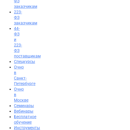
ФЗ
заказчикам
223-
ФЗ
заказчикам
44-
ФЗ
и
223-
ФЗ
поставщикам
Спецкурсы
Очно
в
Санкт-
Петербурге
Очно
в
Москве
Семинары
Вход на портал
Вебинары
Бесплатное
8 (800) 200-24-26
обучение
Инструменты