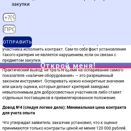
необходимым для оказания услуги.
закупки
Решение ФАС:
довод необоснован.
Почему:
постановление Правительства РФ № 2604 «Об оценке
заявок» прямо предусматривает в пункте 24 такой показатель,
как «наличие у участников закупки на праве собственности или
ином законном основании оборудования и других материальных
ОТПРАВИТЬ
ресурсов». Это законный способ оценить реальную способность
участника исполнить контракт. Сам по себе факт установления
такого критерия не является нарушением, если он связан с
предметом закупки.
Открой меня!
Практический вывод:
не тратьте время на оспаривание самого
показателя «наличие оборудования» — это разрешенный
законом инструмент. Оспаривать нужно конкретные значения
или шкалу оценки, которые делают критерий заведомо
невыполнимым для добросовестных участников либо ставят
отдельных поставщиков в привилегированное положение.
Довод №4 (следуя логике дела): Минимальная цена контракта
для учета опыта
Что утверждал заявитель:
заказчик установил, что к оценке
принимаются только контракты ценой не менее 120 000 рублей.