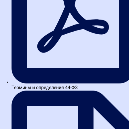
Нижегородская школа закупок, в Нижегородская школа
закупок и [city_from], стабильно превышает предложение.
Реальные карьерные траектории
Специалист контрактной службы → Руководитель
отдела закупок.
Путь, который требует глубоких знаний
44-ФЗ и навыков управления командой.
Менеджер по тендерам → Директор по снабжению.
Здесь
уже нужна стратегия, понимание рынка и умение
выстраивать долгосрочные отношения с поставщиками.
Госслужащий → Независимый консультант.
Многие
выпускники курсов открывают собственные
консалтинговые практики, помогая компаниям проходить
проверки и оптимизировать закупки.
Термины и определения 44-ФЗ
Ключевой момент: без постоянного
обучения закупкам
эти
траектории остаются недостижимыми. Рынок не прощает
застоя.
Практические советы: как не
утонуть в море информации