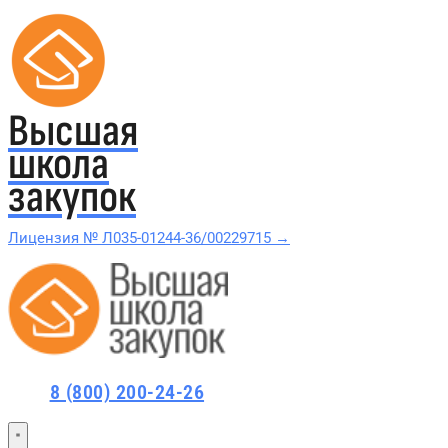
Высшая
школа
закупок
Лицензия № Л035-01244-36/00229715 →
Проверить в реестре Рособрнадзора →
Все курсы 44-ФЗ и 223-ФЗ
8 (800) 200-24-26
Курсы по 44-ФЗ
Курсы по 223-ФЗ
44-ФЗ и 223-ФЗ заказчикам