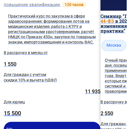
повышение квалификации
120 часов
Семинар “Г
Практический курс по закупкам в сфере
44-ФЗ
в 202
здравоохранения: формирование лотов на
изменения 
медицинские изделия, работа с КТРУ и
практика”
регистрационными удостоверениями, расчёт
НМЦК по Приказу 450н, закупки по товарным
знакам, импортозамещение и контроль ФАС.
Москва
В рассрочку в месяц от
Очный прак
1 550
дня, посвя
применения 
Для граждан с учетом
года. Ведут
скидки 10% и вычета НДФЛ
которые еже
системой и 
11 935
правоприме
Для юрлиц
В рассрочку в 
15 500
2 550
Для граждан с