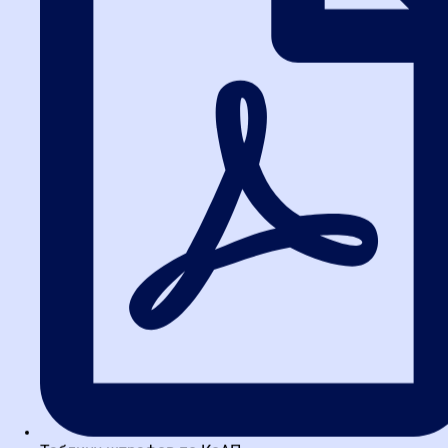
Одна из главных проблем новичков — попытка выучить 44-ФЗ
наизусть. Это путь в никуда. Закон нужно понимать, а не
зубрить. Вот несколько лайфхаков, которые помогут быстрее
войти в профессию.
Совет 1: Изучайте не только закон,
но и практику ФАС
Решения контрольных органов — это кладезь информации.
Именно там разбираются реальные кейсы: почему отклонили
заявку, какие формулировки в ТЗ считаются ограничивающими
конкуренцию, как правильно обосновать выбор метода
закупки. Регулярный разбор таких решений формирует
профессиональное чутье.
Совет 2: Освойте работу в ЕИС и на
электронных площадках
Теория без практики мертва. Научитесь работать в личном
кабинете Единой информационной системы, разберитесь с