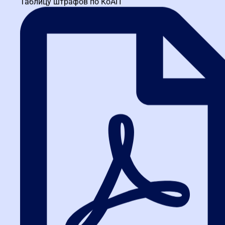
Таблицу штрафов по КоАП
функционалом площадок (Сбербанк-АСТ, РТС-тендер, ЭТП ГПБ).
Ошибки на этапе размещения извещения — одни из самых
частых причин жалоб.
Совет 3: Используйте чек-листы
для каждого этапа
Человеческая память несовершенна. Составьте для себя чек-
листы на каждый этап закупки: от планирования до подписания
акта выполненных работ. Это снизит риск пропустить важный
срок или документ. Многие опытные специалисты делятся
своими шаблонами на курсах и вебинарах.
Сравнение форматов обучения:
что выбрать?
Рынок образовательных услуг предлагает несколько форматов.
Чтобы не запутаться, давайте сравним их по ключевым
параметрам.
Для кого
Формат
Длительность
Результат
подходит