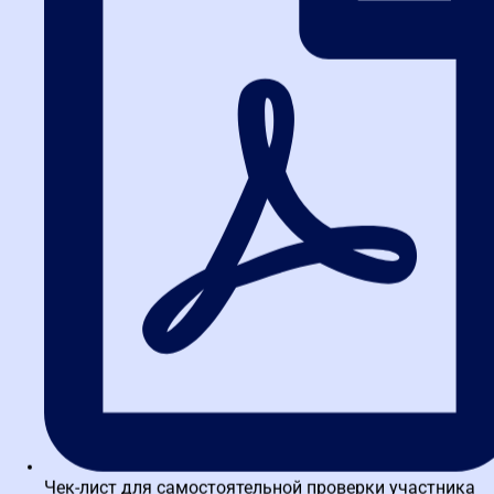
YouTube?
Можно получить базовое представление. Но системные знания,
понимание логики закона и нюансов правоприменения дают
только структурированные программы с обратной связью от
практиков. Самоучки часто допускают типовые ошибки,
которые стоят дорого.
3. Что лучше: диплом о
переподготовке или
удостоверение о повышении
квалификации?
Для смены профессии нужен диплом. Для действующего
специалиста, который хочет подтвердить свою компетентность
или освоить новый функционал, достаточно удостоверения. Оба
документа дают право на ведение профессиональной
деятельности.
4. Как выбрать образовательный
Чек-лист для самостоятельной проверки участника