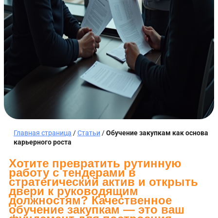
Главная страница
/
Статьи
/
Обучение закупкам как основа
карьерного роста
Хотите превратить рутинную
работу с тендерами в
стратегический актив и открыть
двери к руководящим
должностям? Качественное
обучение закупкам — это ваш