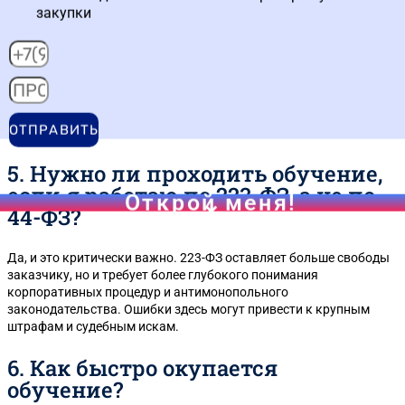
центр, чтобы не нарваться на
закупки
«пустышку»?
Обратите внимание на три вещи: кто ведет курсы (должны быть
практикующие специалисты), есть ли в программе разбор
реальных кейсов и предусмотрена ли поддержка после
обучения. Лицензия на образовательную деятельность —
ОТПРАВИТЬ
обязательное условие.
5. Нужно ли проходить обучение,
если я работаю по 223-ФЗ, а не по
Открой меня!
44-ФЗ?
Да, и это критически важно. 223-ФЗ оставляет больше свободы
заказчику, но и требует более глубокого понимания
корпоративных процедур и антимонопольного
законодательства. Ошибки здесь могут привести к крупным
штрафам и судебным искам.
6. Как быстро окупается
обучение?