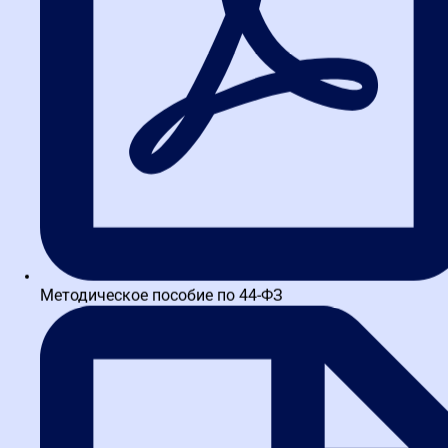
Выбор формата напрямую зависит от ваших целей. Если вы
новичок и хотите войти в профессию с нуля, оптимальный
вариант — профессиональная переподготовка. Если вы уже
работаете, но чувствуете, что отстаете от изменений,
присмотритесь к курсам повышения квалификации или
тематическим вебинарам.
FAQ: ответы на самые частые
вопросы
1. Сколько времени нужно, чтобы
стать экспертом в закупках?
Методическое пособие по 44-ФЗ
Базовый уровень можно освоить за 3–6 месяцев интенсивного
обучения и практики. Для статуса эксперта, который может
консультировать и управлять сложными проектами,
потребуется 1–2 года постоянной работы и повышения
квалификации.
2. Можно ли выучить 44-ФЗ
самостоятельно по видео на