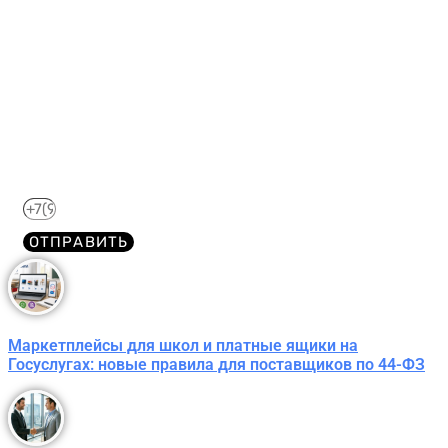
Получите краткий курс по
44-ФЗ в формате PDF
бесплатно!
Отправим его Вам сразу же в Telegram, MAX или
WhatsApp​
ОТПРАВИТЬ
Маркетплейсы для школ и платные ящики на
Госуслугах: новые правила для поставщиков по 44-ФЗ