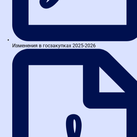
Действующие
специалисты,
которым
Краткосрочные
Точечные знани
2–4 часа
нужно
вебинары
сертификат
быстро
узнать об
изменениях
Изменения в госзакупках 2025-2026
Специалисты
с опытом,
Удостоверение
Курсы повышения
16–72 часа
желающие
установленного
квалификации
углубить
образца
знания
Новички или
специалисты,
Профессиональная
Диплом о
250+ часов
меняющие
переподготовка
профпереподго
сферу
деятельности
Руководители
и эксперты,
Индивидуальные
Разбор конкрет
По запросу
решающие
консультации
ситуации
сложные
кейсы