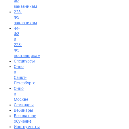
ФЗ
заказчикам
223-
ФЗ
заказчикам
44-
ФЗ
и
223-
ФЗ
поставщикам
Спецкурсы
Очно
в
Санкт-
Петербурге
Очно
в
Москве
Семинары
Вход на портал
Вебинары
Бесплатное
8 (800) 200-24-26
обучение
Инструменты