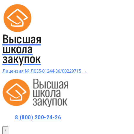
Высшая
школа
закупок
Лицензия № Л035-01244-36/00229715 →
Проверить в реестре Рособрнадзора →
Все курсы 44-ФЗ и 223-ФЗ
8 (800) 200-24-26
Курсы по 44-ФЗ
Курсы по 223-ФЗ
44-ФЗ и 223-ФЗ заказчикам