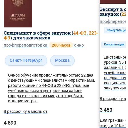
Эксперт в 
закупок (
22
профперепод
Консультации
Специалист в сфере закупок (
44-ФЗ
,
223-
ФЗ
) для заказчиков
профпереподготовка
очно
Консультации
260 часов
Дистанционн
Санкт-Петербург
Москва
уроков, 35 
заданий. Пр
углубленное
Очное обучение продолжительностью 22 дня
предназначе
с действующими специалистами-практиками,
специалисто
работающими по 44-ФЗ и 223-ФЗ. Удобные
закупочных 
учебные классы в центральном районе
города в нескольких минутах ходьбы от
В рассрочку в 
станции метро.
3 450
В рассрочку в месяц от
Для граждан с
4 890
скидки 10% и