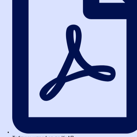
Идеально, если занятия ведут люди, которые сами работают в
закупках: контрактные управляющие, юристы, эксперты ФАС.
Они поделятся лайфхаками, которых нет в учебниках.
4. Обратная связь и поддержка
У вас должна быть возможность задать вопрос преподавателю
и получить развернутый ответ. Лучшие школы предоставляют
куратора на весь период обучения.
5. Сертификат, который
котируется
Удостоверение о повышении квалификации должно быть
установленного образца. Уточните, вносится ли информация в
реестр ФИС ФРДО — это гарантия легитимности.
Один из проверенных вариантов —
курсы по 44-ФЗ
в Высшей
школе закупок. Они построены на реальных ситуациях и дают
готовые алгоритмы действий.