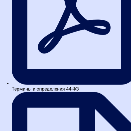
Рынок образовательных услуг пестрит предложениями. Но 80%
из них — пустая трата времени и денег. Чтобы не попасть в
ловушку, обращайте внимание на следующие моменты.
1. Практика, а не теория
Хороший курс должен включать разбор реальных кейсов: как
подготовить заявку, чтобы ее не отклонили, как обжаловать
действия заказчика, как работать с электронной подписью.
Если вам обещают только лекции — проходите мимо.
2. Актуальность материалов
Термины и определения 44-ФЗ
Законодательство меняется каждый квартал. Учебные
программы должны обновляться не реже раза в год. Уточните,
когда последний раз пересматривали содержание курса.
Например, в 2026 году вступили в силу важные поправки по
электронному актированию — это нужно знать.
3. Преподаватели-практики