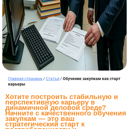
Главная страница
/
Статьи
/
Обучение закупкам как старт
карьеры
Хотите построить стабильную и
перспективную карьеру в
динамичной деловой среде?
Начните с качественного обучения
закупкам — это ваш
стратегический старт к