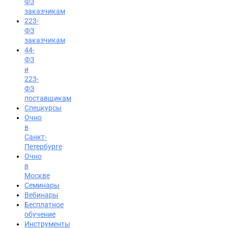
ФЗ
заказчикам
223-
ФЗ
заказчикам
44-
ФЗ
и
223-
ФЗ
поставщикам
Спецкурсы
Очно
в
Санкт-
Петербурге
Очно
в
Москве
Семинары
Вход на портал
Вебинары
Бесплатное
8 (800) 200-24-26
обучение
Инструменты