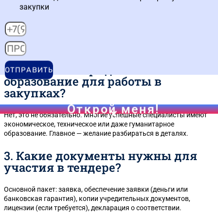
освоить профессию?
закупки
Базовый курс длится 2–3 месяца. За это время вы получаете
теорию и практику. Для полноценной работы потребуется еще
3–6 месяцев практики на реальных проектах.
2. Нужно ли юридическое
ОТПРАВИТЬ
образование для работы в
закупках?
Открой меня!
Нет, это не обязательно. Многие успешные специалисты имеют
экономическое, техническое или даже гуманитарное
образование. Главное — желание разбираться в деталях.
3. Какие документы нужны для
участия в тендере?
Основной пакет: заявка, обеспечение заявки (деньги или
банковская гарантия), копии учредительных документов,
лицензии (если требуется), декларация о соответствии.