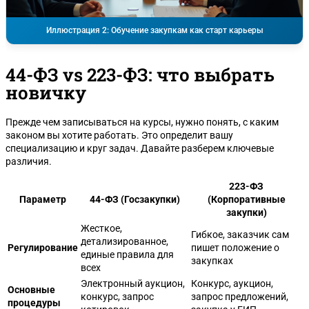
Иллюстрация 2: Обучение закупкам как старт карьеры
44-ФЗ vs 223-ФЗ: что выбрать
новичку
Прежде чем записываться на курсы, нужно понять, с каким
законом вы хотите работать. Это определит вашу
специализацию и круг задач. Давайте разберем ключевые
различия.
223-ФЗ
Параметр
44-ФЗ (Госзакупки)
(Корпоративные
закупки)
Жесткое,
Гибкое, заказчик сам
детализированное,
Регулирование
пишет положение о
единые правила для
закупках
всех
Электронный аукцион,
Конкурс, аукцион,
Основные
конкурс, запрос
запрос предложений,
процедуры