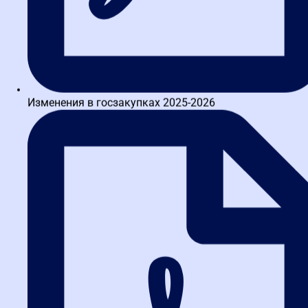
когда каждый просчет в условиях экономической
неопределенности может обернуться значительными убытками.
Многие выпускники, прошедшие обучение, отмечают, что курс
помог им не только избежать штрафов, но и найти
нестандартные решения для оптимизации закупок.
FAQ: ответы на частые вопросы
Изменения в госзакупках 2025-2026
1. Нужно ли проходить
повышение квалификации
госзакупки каждый год?
Да, рекомендуется проходить обучение ежегодно, особенно в
свете постоянных изменений в законодательстве. В 2026 году
это особенно актуально из-за масштабных поправок.
Регулярное обновление знаний помогает избежать штрафов и
повысить эффективность работы.
2. Какой документ выдается после
окончания курса?