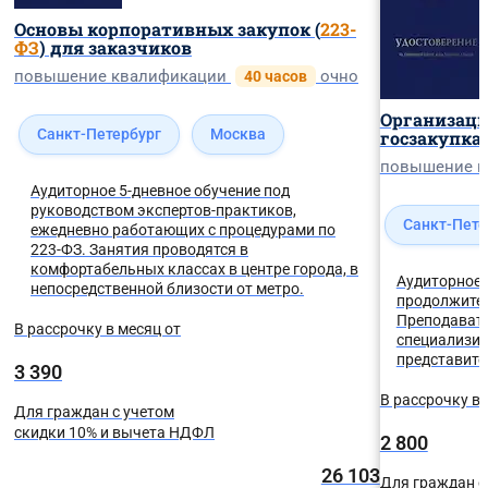
Основы корпоративных закупок (
223-
ФЗ
) для заказчиков
повышение квалификации
очно
40 часов
Организаци
Санкт-Петербург
Москва
госзакупкам
повышение 
Аудиторное 5-дневное обучение под
руководством экспертов-практиков,
Санкт-Пете
ежедневно работающих с процедурами по
223-ФЗ. Занятия проводятся в
комфортабельных классах в центре города, в
Аудиторное 
непосредственной близости от метро.
продолжител
Преподавате
В рассрочку в месяц от
специализир
представите
3 390
В рассрочку в 
Для граждан с учетом
скидки 10% и вычета НДФЛ
2 800
26 103
Для граждан с