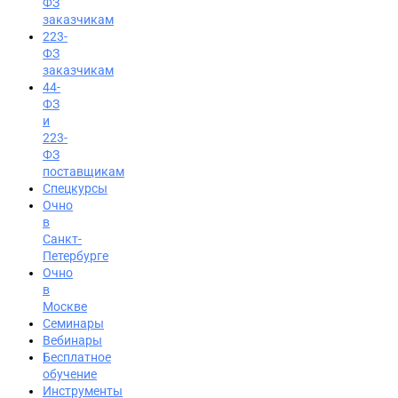
ФЗ
заказчикам
223-
ФЗ
заказчикам
44-
ФЗ
и
223-
ФЗ
поставщикам
Спецкурсы
Очно
в
Санкт-
Петербурге
Очно
в
Москве
Семинары
Вход на портал
Вебинары
Бесплатное
8 (800) 200-24-26
обучение
Инструменты