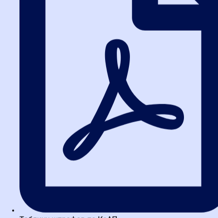
уникальную возможность разобрать сложные кейсы с
преподавателем.
Практические советы: как
избежать типичных ошибок
На основе многолетнего опыта работы с госзакупками можно
выделить несколько распространенных ошибок, которые
допускают даже опытные специалисты. Повышение
квалификации госзакупки помогает их предотвратить.
Неправильное описание объекта закупки.
Используйте
четкие формулировки, избегайте двусмысленности.
Пример: вместо «канцелярские товары» укажите «бумага
для офисной техники формата А4, плотность 80 г/м²».
Игнорирование антидемпинговых мер.
Если цена
снижена более чем на 25%, обязательно требуйте
обеспечение исполнения контракта.
Ошибки в расчете начальной максимальной цены
контракта (НМЦК).
Используйте метод сопоставимых
рыночных цен, а не устаревшие данные.
Нарушение сроков.
Всегда закладывайте запас времени