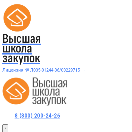
Высшая
школа
закупок
Лицензия № Л035-01244-36/00229715 →
Проверить в реестре Рособрнадзора →
Все курсы 44-ФЗ и 223-ФЗ
8 (800) 200-24-26
Курсы по 44-ФЗ
Курсы по 223-ФЗ
44-ФЗ и 223-ФЗ заказчикам