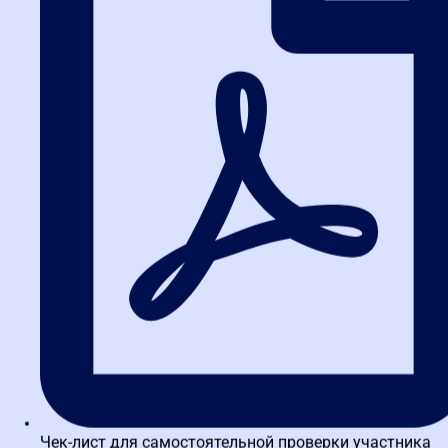
инструментам.
5. Сколько времени занимает
обучение?
Стандартная программа повышения квалификации рассчитана
на 72-144 академических часа. В зависимости от формата (очно
или дистанционно) обучение может занять от 2 недель до 2
месяцев. Гибкий график позволяет подстроиться под ваш ритм.
6. Есть ли льготы для бюджетных
организаций?
Многие учебные центры предлагают скидки для
государственных и муниципальных учреждений, а также для
групповых заявок. Рекомендуется уточнять условия при записи,
например, на
специализированных страницах
.
Вывод: инвестиция в
профессиональное будущее
Чек-лист для самостоятельной проверки участника