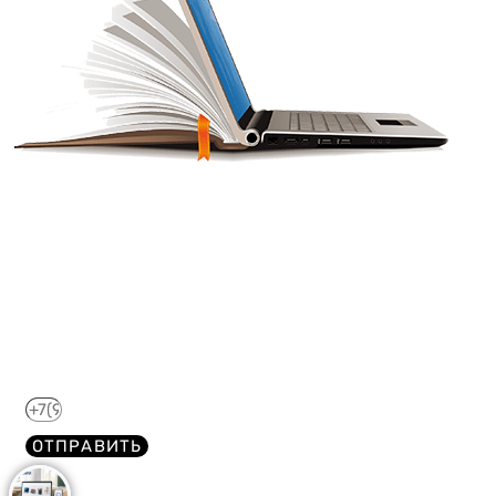
Получите краткий курс по
44-ФЗ в формате PDF
бесплатно!
Отправим его Вам сразу же в Telegram, MAX или
WhatsApp​
ОТПРАВИТЬ