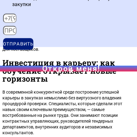
закупки
означает колоссальные издержки времени и ресурсов.
Для компаний, ведущих деятельность по всей России, эти риски
многократно возрастают. Судебная практика показывает
тенденцию к ужесточению контроля. Компетентность
сотрудников контрактной службы в вопросах проверки
становится лучшей инвестицией в безопасность бизнеса.
Повысить квалификацию можно на специализированных курсах
ОТПРАВИТЬ
для поставщиков.
Инвестиция в карьеру: как
Открой меня!
обучение открывает новые
горизонты
В современной конкурентной среде построение успешной
карьеры в закупках немыслимо без виртуозного владения
процедурой проверки. Специалисты, которые сделали этот
навык своим ключевым преимуществом, — самые
востребованные на рынке труда. Они занимают позиции
контрактных управляющих, руководителей тендерных
департаментов, внутренних аудиторов и независимых
консультантов.