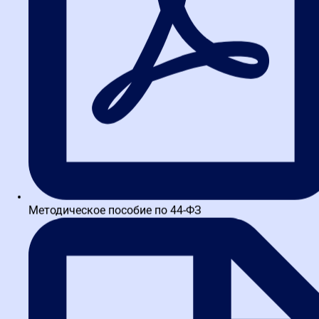
Недостоверные сведения.
Участник завышает объемы
выполненных работ или количество сотрудников.
Чтобы не пропустить эти ошибки, нужно не только знать закон,
но и уметь работать с информацией. Практические навыки
можно отработать на вебинарах по 44-ФЗ и 223-ФЗ, где
разбираются реальные кейсы из практики.
Таблица сравнения:
формальная vs
содержательная проверка
Формальная
Критерий
Содержательная проверка
проверка
Методическое пособие по 44-ФЗ
Соответствие заявки
Оценка реальной
Цель
требованиям
способности выполнить
извещения
контракт
Извещение,
ЕИС, ЕГРЮЛ, реестры
Инструменты
инструкция, форма
лицензий, картотека
заявки
арбитражных дел
Типичные
Отсутствие подписи,
Недостоверные сведения,
ошибки
неверная форма
отсутствие опыта