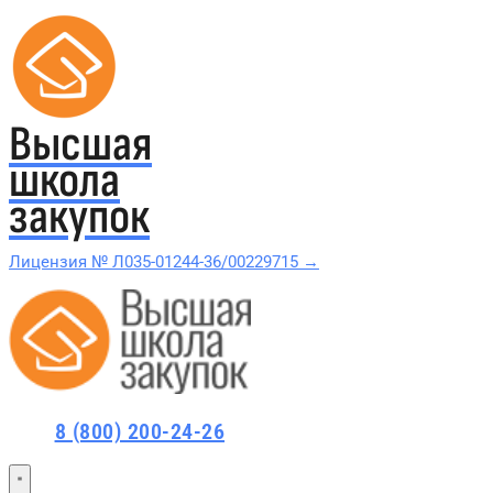
Высшая
школа
закупок
Лицензия № Л035-01244-36/00229715 →
Проверить в реестре Рособрнадзора →
Все курсы 44-ФЗ и 223-ФЗ
8 (800) 200-24-26
Курсы по 44-ФЗ
Курсы по 223-ФЗ
44-ФЗ и 223-ФЗ заказчикам