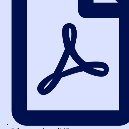
проблем: срыва сроков, поставки некачественного товара,
судебных споров и претензий со стороны ФАС. Каждый
пропущенный риск может обернуться многомиллионными
потерями.
От формы к содержанию:
пошаговый алгоритм
проверки
Эффективная проверка требует четкой последовательности.
Условно весь процесс можно разделить на два этапа.
Пропускать ни один из них нельзя.
Этап 1. Формальная проверка
На этом этапе оценивается комплектность и правильность
оформления документов. Эксперт проверяет:
Наличие всех обязательных подписей и печатей.
Сроки действия документов (лицензии, доверенности).
Соответствие формы заявки требованиям извещения.