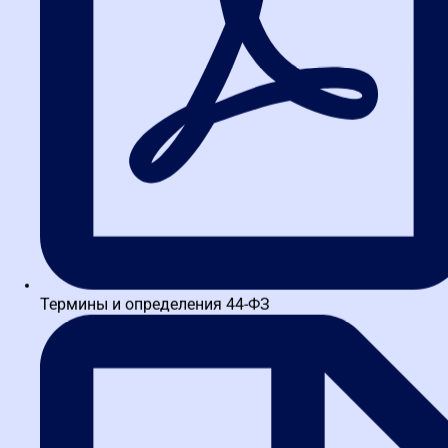
Оценка финансовой стабильности
Сможет ли поставщик выполнить контракт без риска
банкротства? Для этого анализируют бухгалтерскую
отчетность, коэффициенты ликвидности и рентабельности. Если
компания показывает убытки несколько периодов подряд — это
красный флаг. Особенно это важно для крупных контрактов в
строительстве, где нужны значительные оборотные средства.
Верификация ресурсов и
компетенций
Обладает ли участник необходимым оборудованием,
персоналом, лицензиями и допусками СРО? Проверка опыта по
аналогичным контрактам — критический этап. Используйте
Термины и определения 44-ФЗ
Единую информационную систему (ЕИС) для поиска
исполненных контрактов. Если компания заявляет опыт, но не
может его подтвердить документально — это повод для отказа.
Профилактика рисков
Грамотная проверка — это лучшая страховка от будущих