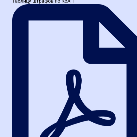
Таблицу штрафов по КоАП
Любая техническая ошибка — законное основание для
отклонения. Это требует исключительной внимательности. В
Калининграда и других крупных городах, где конкуренция
высока, заказчики часто используют этот этап для быстрого
отсева невнимательных участников.
Этап 2. Содержательная проверка
Здесь начинается глубинный анализ. Специалист переходит от
формы к сути:
Верификация через реестры:
ЕРУЗ, реестр МСП, реестр
лицензий.
Анализ деловой репутации:
поиск судебных дел,
негативных отзывов, публикаций в СМИ.
Оценка опыта:
детальное изучение исполненных
контрактов, анализ производственных мощностей.
Выявление сговора:
анализ поведения участников на
предыдущих торгах, поиск аномальных совпадений в
заявках.
Методы проверки могут меняться в зависимости от предмета
закупки. Для строительства важен опыт и допуски СРО, для IT-