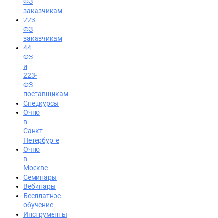
ФЗ
заказчикам
223-
ФЗ
заказчикам
44-
ФЗ
и
223-
ФЗ
поставщикам
Спецкурсы
Очно
в
Санкт-
Петербурге
Очно
в
Москве
Семинары
Вход на портал
Вебинары
Бесплатное
8 (800) 200-24-26
обучение
Инструменты