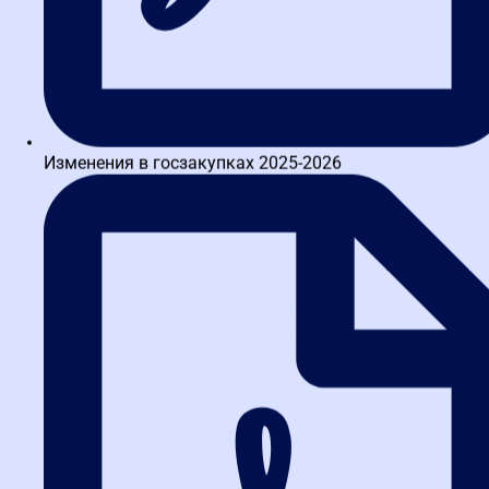
услуг — квалификация персонала и лицензии ФСБ, для поставки
медицинского оборудования — регистрационные удостоверения
Росздравнадзора.
Типовые ошибки поставщиков:
на что обратить внимание
Изменения в госзакупках 2025-2026
Опытный эксперт знает слабые места в заявках. Вот самые
частые ошибки, которые допускают участники:
Несоответствие опыта.
Участник прикладывает
контракты, которые не относятся к предмету закупки.
Например, для ремонта дорог показывает контракты на
уборку снега.
Проблемы с обеспечением.
Банковская гарантия выдана
банком, не входящим в перечень Минфина, или срок ее
действия меньше требуемого.
Аффилированность.
Учредители или директор участника
связаны с заказчиком. Это легко проверяется через
ЕГРЮЛ.
Фиктивные документы.
Поддельные лицензии,
свидетельства СРО или сертификаты. Проверяйте их через
официальные реестры.