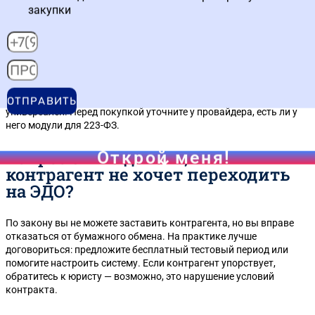
закупки
Вопрос 2: Можно ли использовать
одну систему ЭДО для работы и
по 44-ФЗ, и по 223-ФЗ?
Можно, но не все системы одинаково хорошо поддерживают оба
закона. Например, СБИС лучше заточен под 44-ФЗ, а Диадок
ОТПРАВИТЬ
универсален. Перед покупкой уточните у провайдера, есть ли у
него модули для 223-ФЗ.
Вопрос 3: Что делать, если
Открой меня!
контрагент не хочет переходить
на ЭДО?
По закону вы не можете заставить контрагента, но вы вправе
отказаться от бумажного обмена. На практике лучше
договориться: предложите бесплатный тестовый период или
помогите настроить систему. Если контрагент упорствует,
обратитесь к юристу — возможно, это нарушение условий
контракта.