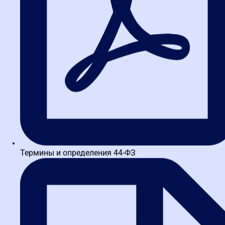
системы ЭДО
Не все платформы одинаково полезны. Вам нужна система,
которая интегрируется с ЕИС и имеет аккредитацию Минцифры.
Обратите внимание на функционал: поддержка всех видов
документов (счета, акты, договоры), автоматическое
заполнение реквизитов, возможность массовой рассылки.
Популярные варианты — «Диадок», «СБИС», «Калуга Астрал», но
выбор зависит от ваших задач. Например, для работы по 223-ФЗ
часто требуются дополнительные модули.
Шаг 2: Разработка внутреннего
регламента
Термины и определения 44-ФЗ
Технология без правил — хаос. Составьте документ, который
определит: кто отвечает за отправку, кто за подписание, в какие
сроки обрабатываются документы, как действовать при сбоях.
Это спасет от путаницы, когда один сотрудник уходит в отпуск, а
другой не знает, что делать. В моей практике был случай: в
компании из по всей России из-за отсутствия регламента
потеряли контракт на 5 млн рублей — документ просто завис в
системе на две недели.