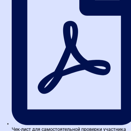
вебинары по 44-ФЗ и 223-ФЗ
— это бесплатный способ
прокачать базу и задать вопросы экспертам.
FAQ: Часто задаваемые
вопросы об электронном
документообороте
Я собрал вопросы, которые мне задают чаще всего на
консультациях. Ответы помогут вам избежать типичных
заблуждений.
Вопрос 1: Обязателен ли ЭДО для
всех участников закупок с 2026
года?
Да, для большинства процедур по 44-ФЗ и 223-ФЗ электронный
документооборот стал обязательным. Исключения есть только
для закрытых закупок и некоторых случаев, связанных с
госбезопасностью. Если вы участвуете в открытых торгах, без
ЭДО не обойтись.
Чек-лист для самостоятельной проверки участника