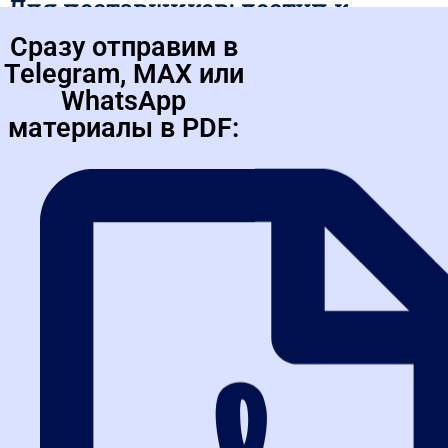
Для поставщиков: доступ к
торгам без границ
Сразу отправим в
Telegram, MAX или
Поставщикам ЭДО открывает двери к закупкам по всей стране.
WhatsApp
Вам больше не нужно везти оригиналы документов в другой
регион — все подписывается электронной подписью за минуту.
материалы в PDF:
Это особенно важно для малого и среднего бизнеса, который
раньше не мог конкурировать с крупными игроками из-за
логистических издержек. Типичная ситуация: компания из
России выигрывает тендер в России, но из-за задержки
бумажного акта срывает сроки. С ЭДО таких проблем нет.
Пошаговый алгоритм
внедрения электронного
документооборота
Переход на ЭДО пугает многих, но если разбить процесс на шаги,
он становится простым и понятным. Вот проверенная схема,
которая работает в 2026 году.
Шаг 1: Выбор аккредитованной