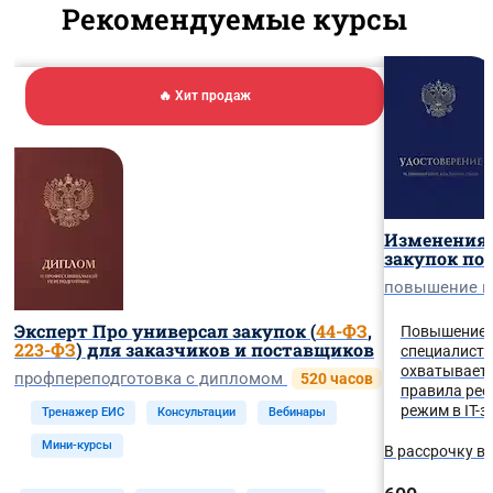
Рекомендуемые курсы
🔥 Хит продаж
Изменения 
закупок по
повышение 
Эксперт Про универсал закупок (
44-ФЗ
,
Повышение к
223-ФЗ
) для заказчиков и поставщиков
специалисто
охватывает 
профпереподготовка с дипломом
520 часов
правила рее
режим в IT-з
Тренажер ЕИС
Консультации
Вебинары
Мини-курсы
В рассрочку в 