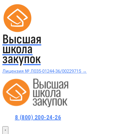
Высшая
школа
закупок
Лицензия № Л035-01244-36/00229715 →
Проверить в реестре Рособрнадзора →
Все курсы 44-ФЗ и 223-ФЗ
8 (800) 200-24-26
Курсы по 44-ФЗ
Курсы по 223-ФЗ
44-ФЗ и 223-ФЗ заказчикам