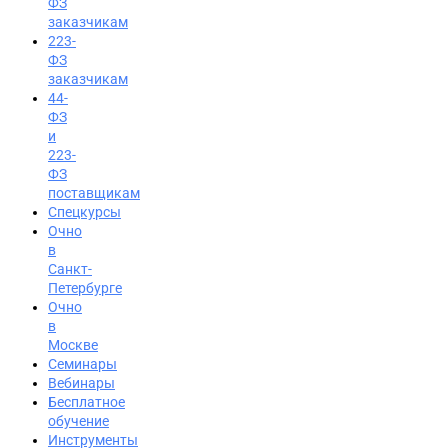
ФЗ
заказчикам
223-
ФЗ
заказчикам
44-
ФЗ
и
223-
ФЗ
поставщикам
Спецкурсы
Очно
в
Санкт-
Петербурге
Очно
в
Москве
Семинары
Вход на портал
Вебинары
Бесплатное
8 (800) 200-24-26
обучение
Инструменты