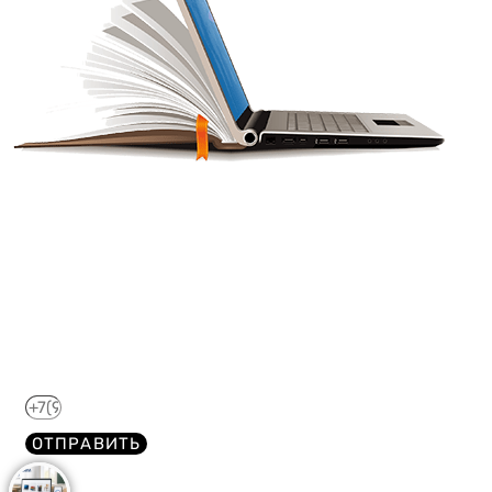
Получите краткий курс по
44-ФЗ в формате PDF
бесплатно!
Отправим его Вам сразу же в Telegram, MAX или
WhatsApp​
ОТПРАВИТЬ