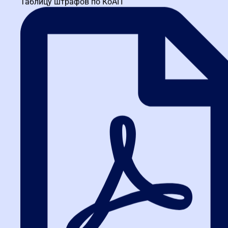
Таблицу штрафов по КоАП
внедрении ЭДО и как их
избежать
Даже опытные компании допускают промахи. Вот топ-5 ошибок,
которые я вижу в своей практике.
Ошибка 1: Экономия на обучении.
Сотрудники не знают,
как работать с системой, и допускают ошибки в
реквизитах. Решение: отправьте команду на
курсы для
заказчиков по 44-ФЗ
— там учат не только теории, но и
практике.
Ошибка 2: Игнорирование интеграции с ЕИС.
Если система
не синхронизируется с ЕИС, вы будете тратить время на
ручной ввод данных. Проверьте совместимость до
покупки.
Ошибка 3: Отсутствие резервного плана.
Техника сбоит.
Если сервер ЭДО упал в день подписания контракта, у вас
должен быть запасной вариант — например, подписание
через личный кабинет ЕИС.
Ошибка 4: Неправильный выбор тарифа.
Многие
покупают дорогие пакеты с ненужными функциями или,
наоборот, экономят на объемах. Посчитайте реальное