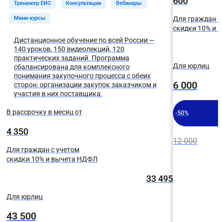
600
Тренажер ЕИС
Консультации
Вебинары
Мини-курсы
Для граждан с
скидки 10% и
Дистанционное обучение по всей России —
140 уроков, 150 видеолекций, 120
практических заданий. Программа
Для юрлиц
сбалансирована для комплексного
понимания закупочного процесса с обеих
6 000
сторон: организации закупок заказчиком и
участия в них поставщика.
В рассрочку в месяц от
-50%
4 350
12 000
Для граждан с учетом
скидки 10% и вычета НДФЛ
33 495
Для юрлиц
43 500