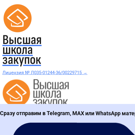
Высшая
школа
закупок
Лицензия № Л035-01244-36/00229715 →
Проверить в реестре Рособрнадзора →
Сразу отправим в Telegram, MAX или WhatsApp мате
Все курсы 44-ФЗ и 223-ФЗ
Курсы по 44-ФЗ
Курсы по 223-ФЗ