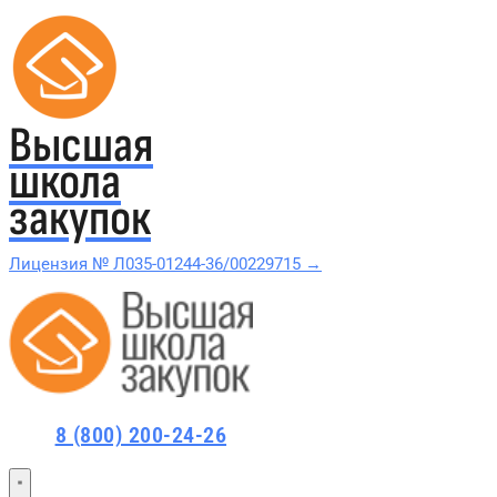
Высшая
школа
закупок
Лицензия № Л035-01244-36/00229715 →
Проверить в реестре Рособрнадзора →
Все курсы 44-ФЗ и 223-ФЗ
8 (800) 200-24-26
Курсы по 44-ФЗ
Курсы по 223-ФЗ
44-ФЗ и 223-ФЗ заказчикам