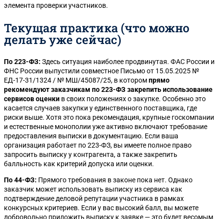
элемента проверки участников.
Текущая практика (что можно
делать уже сейчас)
По 223-ФЗ:
Здесь ситуация наиболее продвинутая. ФАС России и
ФНС России выпустили совместное Письмо от 15.05.2025 №
ЕД-17-31/1324 / № МШ/45087/25, в котором
прямо
рекомендуют заказчикам по 223-ФЗ закрепить использование
сервисов оценки
в своих положениях о закупке. Особенно это
касается случаев закупки у единственного поставщика, где
риски выше. Хотя это пока рекомендация, крупные госкомпании
и естественные монополии уже активно включают требование
предоставления выписки в документацию. Если ваша
организация работает по 223-ФЗ, вы имеете полное право
запросить выписку у контрагента, а также закрепить
балльность как критерий допуска или оценки.
По 44-ФЗ:
Прямого требования в законе пока нет. Однако
заказчик может использовать выписку из сервиса как
подтверждение деловой репутации участника в рамках
конкурсных критериев. Если у вас высокий балл, вы можете
добровольно приложить выписку к заявке — это будет весомым