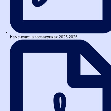
специфику конкретной отрасли. Например, для
организаций, занятых в клининге или
грузоперевозках, установлены особые показатели
нормативной фискальной нагрузки.
Произвольный шаблон
— новая опция, доступная с
2026 года. Позволяет самостоятельно выбрать
любые показатели второго этапа оценки (например,
только ликвидность и рентабельность, исключив
Изменения в госзакупках 2025-2026
остальные критерии) и сформировать «точечную»
выписку именно под конкретного заказчика или
задачу.
Нажмите кнопку «Запросить выписку».
После этого
система отправит запрос в ФНС на проведение анализа.
Важное ограничение:
по каждому из шаблонов можно
направить не более одного запроса в день
.
Дождитесь статуса «Расчет выполнен».
Уведомление о
готовности выписки придет в новостную ленту вашего ЛК
ЮЛ.
Скачайте выписку.
После получения уведомления в
интерфейсе появится ссылка для скачивания. Выписка
формируется в формате
PDF с электронной цифровой
подписью руководителя налогового органа
, с указанием
номера и даты формирования документа.