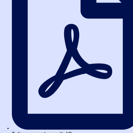
преимущество. Крупные банки уже активно используют
результаты сервиса при принятии решений о выдаче кредитов и
определении гарантийных условий.
Для внутреннего аудита и
самодиагностики
Самый недооцененный, но крайне полезный сценарий.
Запросите выписку на самого себя. Вы увидите, как вашу
компанию оценивает налоговая. Выявите слабые места
(например, низкую рентабельность или зарплаты ниже средних
по региону) и сможете скорректировать финансовую или
кадровую политику до того, как это сделает выездная проверка.
Статистика использования говорит сама за себя: только за два
года работы сервиса почти 100 тысяч компаний
воспользовались им 191 тысячу раз. А по состоянию на весну
2026 года количество запросов уже давно перевалило за
полмиллиона.
3. Как ЮЛ получить выписку:
пошаговая инструкция