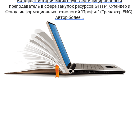
Кандидат исторических наук. Сертифицированный
преподаватель в сфере закупок ресурсов ЭТП РТС-тендер и
Фонда информационных технологий "Профит" (Тренажер ЕИС).
Автор более...
Получите краткий курс по
44-ФЗ в формате PDF
бесплатно!
Отправим его Вам сразу же в Telegram, MAX или
WhatsApp​