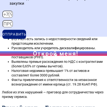
закупки
Это бинарная проверка по принципу «да/нет». Если организация
проваливает хотя бы один из 14 базовых критериев этого этапа,
система сразу выдает отрицательное заключение, и второй этап
даже не наступает. К таким критическим факторам относятся:
Компания находится в стадии ликвидации, реорганизации
ОТПРАВИТЬ
или банкротства.
В ЕГРЮЛ есть запись о недостоверности сведений или
предстоящем исключении.
Руководитель или учредитель дисквалифицированы.
Открой меня!
Компания включена в реестр недобросовестных
поставщиков (РНП).
Выявлены прямые расхождения по НДС с контрагентами
(более 0,65% от суммы вычетов).
Налоговая недоимка превышает 1% от активов и
составляет более 3000 рублей.
Факты привлечения к ответственности за незаконное
вознаграждение от имени юрлица (ст. 19.28 КоАП РФ).
Любое из этих нарушений — приговор для сотрудничества через
призму сервиса.