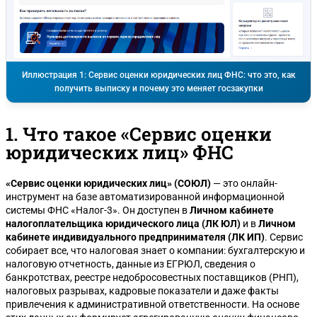
Иллюстрация 1: Сервис оценки юридических лиц ФНС: что это, как
получить выписку и почему это меняет госзакупки
1. Что такое «Сервис оценки
юридических лиц» ФНС
«Сервис оценки юридических лиц» (СОЮЛ)
— это онлайн-
инструмент на базе автоматизированной информационной
системы ФНС «Налог-3». Он доступен в
Личном кабинете
налогоплательщика юридического лица (ЛК ЮЛ)
и в
Личном
кабинете индивидуального предпринимателя (ЛК ИП)
. Сервис
собирает все, что налоговая знает о компании: бухгалтерскую и
налоговую отчетность, данные из ЕГРЮЛ, сведения о
банкротствах, реестре недобросовестных поставщиков (РНП),
налоговых разрывах, кадровые показатели и даже факты
привлечения к административной ответственности. На основе