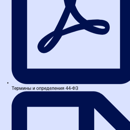
контрагента
Самый очевидный сценарий. Вы собираетесь заключить
крупный договор поставки или подряда. Вместо того чтобы
самостоятельно шерстить картотеки арбитражных дел и
реестры, вы договариваетесь с потенциальным партнером и
запрашиваете у него актуальную выписку из сервиса. Так вы
получаете «срез» его финансового здоровья и репутации,
сделанный не независимым оценщиком, а самим государством в
лице ФНС. Риски работы с «техничками» или фирмами-
однодневками резко снижаются.
Для подтверждения собственной
надежности перед заказчиком
или банком
Термины и определения 44-ФЗ
Если ваша компания — добросовестный налогоплательщик,
платит зарплаты «в белую» и имеет устойчивые финансовые
показатели, выписка из сервиса становится вашим сильнейшим
нематериальным активом. Вы можете добровольно
предоставить ее крупному заказчику (в том числе в рамках 223-
ФЗ), чтобы подтвердить свою надежность и получить