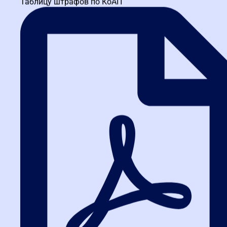
Таблицу штрафов по КоАП
Процесс получения выписки полностью электронный и не
требует личного визита в налоговую. Все действия — в личном
кабинете.
Здесь можно скачать образец выписки.
Авторизуйтесь в Личном кабинете налогоплательщика
ЮЛ (ЛК ЮЛ)
на официальном сайте ФНС. Вход
осуществляется через усиленную квалифицированную
электронную подпись (УКЭП) или через подтвержденную
учетную запись портала Госуслуг.
Перейдите в подсистему «Как меня видит налоговая».
В
главном меню вашего ЛК ЮЛ выберите раздел «Сведения
о ЮЛ», а затем в выпадающем меню — подраздел
«Как
меня видит налоговая»
.
Откройте вкладку «Сервис оценки юридических лиц».
Здесь отображается краткая сводка о доступных
действиях и истории предыдущих запросов.
Выберите шаблон выписки.
На сегодняшний день
доступны три типа:
Стандартный шаблон
— включает базовый набор
критериев для общей оценки (ЕГРЮЛ, банкротство,
недостоверность сведений, налоговые разрывы и
пр.).
Дополнительный (отраслевой) шаблон
— учитывает