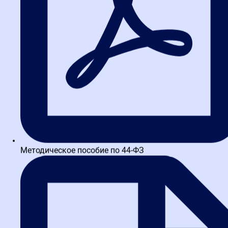
4. Срок формирования
выписки
Официально установленный срок, за который ФНС обязуется
предоставить результат анализа, составляет
не более одного
рабочего дня
, следующего за днем направления запроса. На
практике же из-за высокой степени автоматизации процесса
(система «Налог-3» работает круглосуточно) выписка часто
бывает готова уже через несколько минут или пару часов после
запроса.
Особые сроки для третьих лиц
(контрагентов и заказчиков)
Методическое пособие по 44-ФЗ
До 1 января 2026 года заказать выписку на стороннюю
компанию было невозможно. Сейчас же закон это позволяет, но
с установленной временной задержкой. Механизм призван дать
оцениваемой компании право на «апелляцию» перед тем, как
данные станут известны третьим лицам. Сроки таковы:
10 рабочих дней
— если оцениваемое лицо (ваш