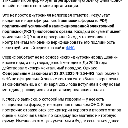
этих данных он формирует агрегированную оценку финансово-
хозяйственного состояния организации.
Это не просто внутренняя налоговая отметка. Результат
выдается в виде официальной
выписки в формате PDF,
подписанной усиленной квалифицированной электронной
подписью (УКЭП) налогового органа
. Каждый документ имеет
уникальный QR-код и проверочный код, что позволяет
контрагентам мгновенно верифицировать его подлинность
через публичный сервис на сайте
ФНС
.
Сервис работает не на основе неких «внутренних ощущений»
инспектора, а по утвержденной методике. До 2025 года
действовал экспериментальный порядок. Однако
Федеральным законом от 23.07.2025 № 254-ФЗ
полномочия
ФНС по официальной оценке контрагентов были закреплены
законодательно, а с 1 января 2026 года вступила в силу новая
методика, расширившая и детализировавшая анализ.
К слову о выписке, о которой мы говорим — у нее есть
официальная форма, утвержденная приказом ФНС. В ней
построчно отражаются все критерии первого и второго этапов
оценки, включая баллы по каждому показателю и итоговую
сумму. Именно на этот документ мы и будем ссылаться далее.