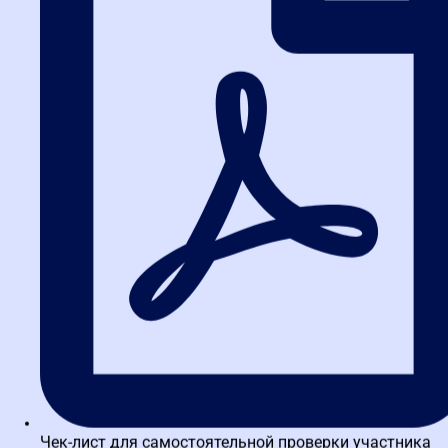
потенциальный контрагент) подало заявление о
корректировке итогов оценки в выписке.
5 рабочих дней
— если оцениваемое лицо в этот срок не
подало заявление о корректировке и не оспорило
результаты.
Если вы как заказчик или поставщик не согласны с данными в
собственной выписке, у вас есть право направить запрос на
корректировку, приложив подтверждающие документы. Новый
срок рассмотрения таких заявлений —
5 рабочих дней
(ранее
законодательно этот срок не был установлен).
5. Что означает количество
присвоенных баллов (мин/
макс)
Самое главное — расшифровка баллов. Сервис не выдает просто
«зеленый» или «красный» сигнал. Оценка проходит в два
последовательных этапа: «фильтр» и «глубинный анализ».
Первый этап — «Стоп-факторы»
(проходной балл)
Чек-лист для самостоятельной проверки участника