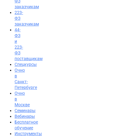
ФЗ
заказчикам
223-
ФЗ
заказчикам
44-
ФЗ
и
223-
ФЗ
поставщикам
Спецкурсы
Очно
в
Санкт-
Петербурге
Очно
в
Москве
Семинары
Вход на портал
Вебинары
Бесплатное
8 (800) 200-24-26
обучение
Инструменты