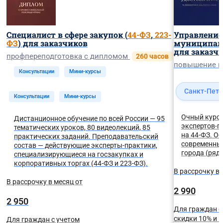
Специалист в сфере закупок (
44-ФЗ
,
223-
Управление
ФЗ
) для заказчиков
муниципал
для заказч
профпереподготовка с дипломом
260 часов
повышение 
Консультации
Мини-курсы
Санкт-Пете
Консультации
Мини-курсы
Очный курс 
Дистанционное обучение по всей России — 95
экспертов-п
тематических уроков, 80 видеолекций, 85
на 44-ФЗ. О
практических заданий. Преподавательский
современных
состав — действующие эксперты-практики,
города (рядо
специализирующиеся на госзакупках и
корпоративных торгах (44-ФЗ и 223-ФЗ).
В рассрочку в 
В рассрочку в месяц от
2 990
2 950
Для граждан с
скидки 10% и
Для граждан с учетом