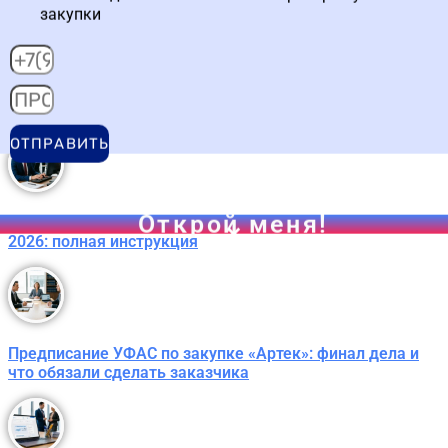
закупки
Контракты с единственным поставщиком по 44-ФЗ с 1
июля 2026: новый порядок включения в реестр
ОТПРАВИТЬ
Открой меня!
Установка сертификатов Минцифры для ЕИС с 4 июля
2026: полная инструкция
Предписание УФАС по закупке «Артек»: финал дела и
что обязали сделать заказчика