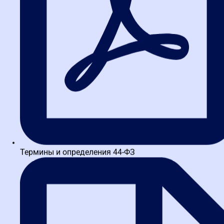
включая его достижения в других регионах. Для компаний,
базирующихся в Омске, это означает необходимость грамотного
оформления портфолио с акцентом на разнообразие
компетенций, что позволяет усилить позиции в конкурентной
борьбе.
Требования к опыту: балансируя
между необходимостью и
дискриминацией
В рамках Закона № 223-ФЗ заказчик из сферы услуг в Омске
установил обязательный опыт поставки конкретного товара,
однако практика ФАС 2026 признала это избыточным.
Ключевой вывод: требования должны иметь прямое отношение
к предмету закупки, иначе они могут быть расценены как
Термины и определения 44-ФЗ
дискриминационные. Участникам по всей России, в том числе
действующим в Омске, следует тщательно анализировать
подобные критерии на соответствие принципу соразмерности,
используя рекомендации контролирующих органов для
корректировки своих заявок.
Реестр недобросовестных