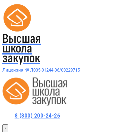
Высшая
школа
закупок
Лицензия № Л035-01244-36/00229715 →
Проверить в реестре Рособрнадзора →
Все курсы 44-ФЗ и 223-ФЗ
8 (800) 200-24-26
Курсы по 44-ФЗ
Курсы по 223-ФЗ
44-ФЗ и 223-ФЗ заказчикам