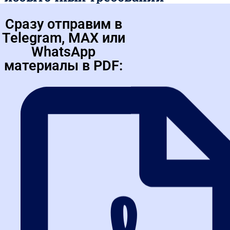
Сразу отправим в
Яркий пример из практики в Омске – включение в контракт
обязанности указывать реквизиты субподрядчиков в актах
Telegram, MAX или
КС-2. Контролеры 2026 признали это нарушением, поскольку
WhatsApp
бухгалтерское законодательство не предусматривает таких
деталей. Практика ФАС показывает: заказчики должны строго
материалы в PDF:
следовать установленным нормам, избегая произвольных
дополнений. Это особенно важно при работе с госконтрактами,
где любое отклонение трактуется как ограничение конкуренции.
Для предпринимателей в Омске это означает необходимость
тщательной проверки каждого пункта контракта на
соответствие федеральным и местным требованиям.
Оценка заявок: комплексный
подход к опыту поставщиков
При строительстве объектов капитального строительства в
рамках проекта в Омске заказчик не учитывал опыт
подрядчика по капитальному ремонту, что привело к жалобе в
ФАС. Контролеры 2026 указали: смежные виды работ отражают
реальную компетенцию. Современная практика ФАС требует
рассматривать весь профиль деятельности поставщика,