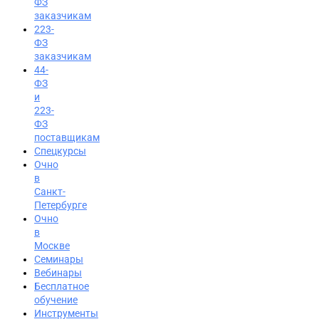
ФЗ
заказчикам
223-
ФЗ
заказчикам
44-
ФЗ
и
223-
ФЗ
поставщикам
Спецкурсы
Очно
в
Санкт-
Петербурге
Очно
в
Москве
Семинары
Вход на портал
Вебинары
Бесплатное
8 (800) 200-24-26
обучение
Инструменты