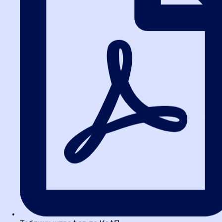
поставщиков: юридические
нюансы
Знаковый прецедент возник при попытке внести контрагента в
РНП на основании решения третейского суда. Практика ФАС
2026 четко разграничивает: только государственные суды
правомочны принимать такие решения. Этот пример особенно
важен для международных компаний, работающих в Омске, где
часто используются альтернативные методы разрешения
споров. Понимание этих нюансов позволяет участникам
закупок избежать необоснованного включения в реестр и
сохранить деловую репутацию.
Практика ФАС как инструмент
развития
Анализируя актуальные тенденции, становится очевидным:
практика ФАС эволюционирует в сторону большей детализации
и учета региональных особенностей, таких как специфика
экономики в Омске. Участникам закупок по всей России
необходимо постоянно отслеживать изменения, особенно в