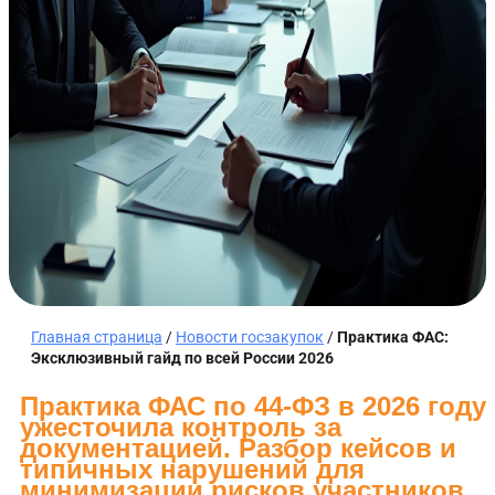
Главная страница
/
Новости госзакупок
/
Практика ФАС:
Эксклюзивный гайд по всей России 2026
Практика ФАС по 44-ФЗ в 2026 году
ужесточила контроль за
документацией. Разбор кейсов и
типичных нарушений для
минимизации рисков участников