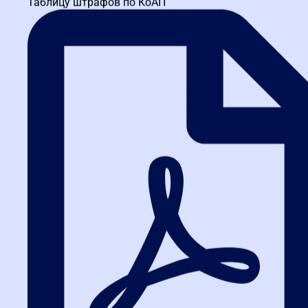
свете поправок, внедренных в 2026. Регулярный мониторинг
Таблицу штрафов по КоАП
решений контролирующих органов позволяет не только
избегать штрафов, но и выстраивать долгосрочные стратегии,
адаптированные под локальные требования и возможности.
Заключение: преобразуем опыт в преимущества. Глубокая
практика ФАС служит не просто сводом ограничений, а
инструментом для совершенствования закупочной
деятельности, что доказывают примеры успешных компаний в
Омске. Внедряя полученные знания, участники могут
значительно повысить эффективность работы по всей России и
в других регионах. Ключевой урок 2026 – проактивный подход к
анализу требований и судебной практики позволяет не только
соответствовать стандартам, но и формировать новые
отраслевые ориентиры, способствуя развитию честной
конкуренции и устойчивому росту бизнеса.
Об авторе